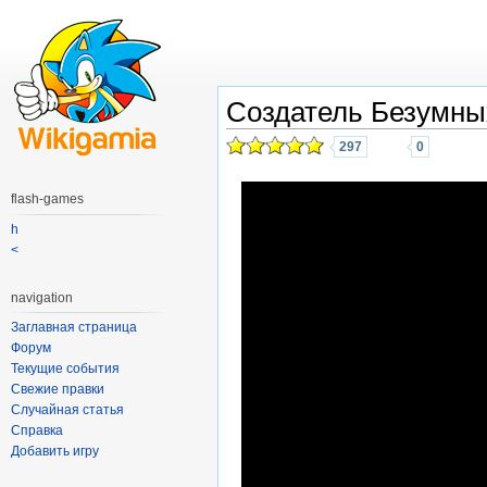
Создатель Безумны
297
0
flash-games
h
<
navigation
Заглавная страница
Форум
Текущие события
Свежие правки
Случайная статья
Справка
Добавить игру