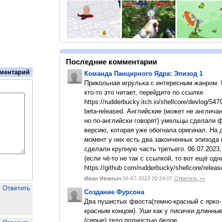
Последние комментарии
ментарий
Команда Панцирного Ядра: Эпизод 1
Прикольная игрулька с интересным жанром.
кто-то это читает, перейдите по ссылке
https://rudderbucky.itch.io/shellcore/devlog/547
beta-released. Английские (может не англичан
но по-английски говорят) умельцы сделали 
версию, которая уже обогнала оригинал. На
момент у них есть два законченных эпизода 
сделали крупную часть третьего. 06.07.2023,
(если чё-то не так с ссылкой, то вот ещё одн
https://github.com/rudderbucky/shellcore/releas
Иван Иваныч
06-07-2023 20:24:07
Ответить >>
Ответить
Создание Фурсона
Два пушистых фвоста(темно-красный с ярко-
красным концом). Уши как у лисички длинны
(серые).тело полностью белое.