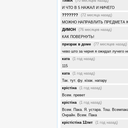
ТИМА
(70 месяцев назад)
И ЧТО В 5 НАЖАЛ И НИЧЕГО
???????
(72 месяца назад)
МОЖНО НАПРАВЛИТЬ ПРЕДМЕТА КА
ДИМОН
(76 месяцев назад)
КАК ПОВЕРНУТЬ!
призрак в доме
(77 месяцев назад)
чево што за черня я ожидал лучего 
ката
(1 год назад)
115
ката
(1 год назад)
Так. тут. фу. кізак. напару
крістіна
(1 год назад)
Всем. превет
крістіна
(1 год назад)
Всем. Пака. Я. устара. Тош. Всемпак
Онрайн. Всем. Пака
крістістіна 12лет
(1 год назад)