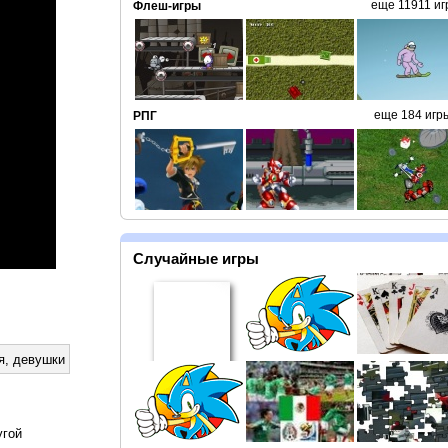
еще 11911 иг
Флеш-игры
еще 184 игр
РПГ
Случайные игры
я
,
девушки
угой