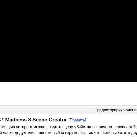
редакторприключени
\ Madness 8 Scene Creator
[Править]
помощью которого можно создать сцену убийства различных персонажей.
ой части додумались ввести выбор окружения, так что если вы хотите др