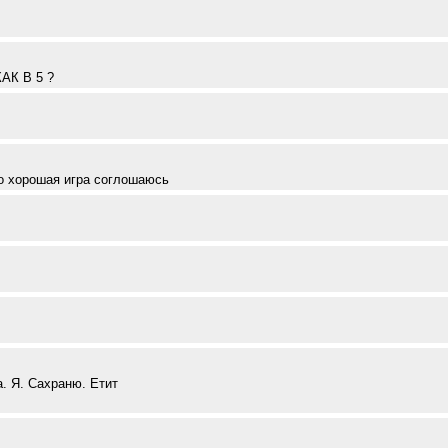
К В 5 ?
но хорошая игра соглошаюсь
а. Я. Сахраню. Етит