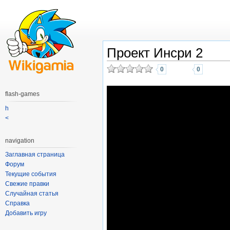
Проект Инсри 2
0
0
flash-games
h
<
navigation
Заглавная страница
Форум
Текущие события
Свежие правки
Случайная статья
Справка
Добавить игру