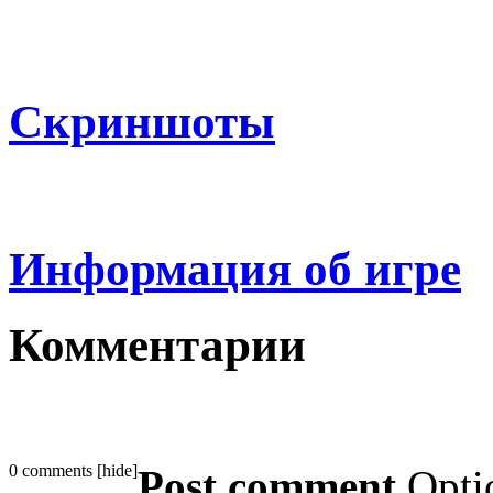
Скриншоты
Информация об игре
Комментарии
0 comments
[
hide
]
Post comment
Opti