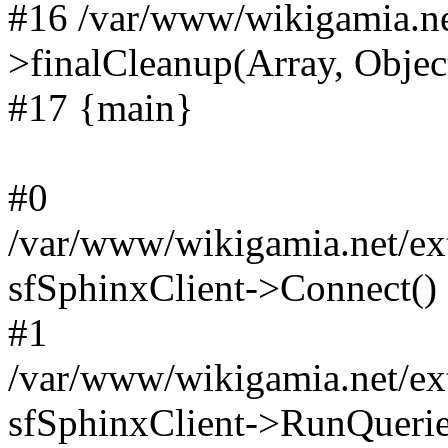
#16 /var/www/wikigamia.ne
>finalCleanup(Array, Objec
#17 {main}
#0
/var/www/wikigamia.net/ext
sfSphinxClient->Connect()
#1
/var/www/wikigamia.net/ext
sfSphinxClient->RunQuerie