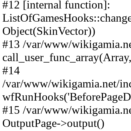
#12 [internal function]:
ListOfGamesHooks::changeA
Object(SkinVector))
#13 /var/www/wikigamia.ne
call_user_func_array(Array,
#14
/var/www/wikigamia.net/in
wfRunHooks('BeforePageDisp
#15 /var/www/wikigamia.ne
OutputPage->output()