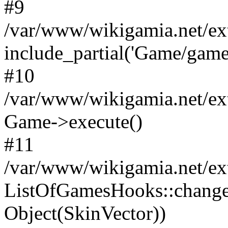
#9
/var/www/wikigamia.net/ex
include_partial('Game/game.t
#10
/var/www/wikigamia.net/ex
Game->execute()
#11
/var/www/wikigamia.net/ex
ListOfGamesHooks::change
Object(SkinVector))