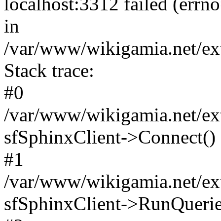
localhost:3312 failed (err
in
/var/www/wikigamia.net/ext
Stack trace:
#0
/var/www/wikigamia.net/ext
sfSphinxClient->Connect()
#1
/var/www/wikigamia.net/ext
sfSphinxClient->RunQuerie