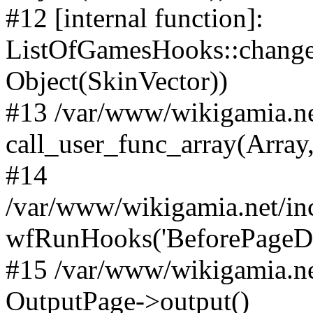
#12 [internal function]:
ListOfGamesHooks::changeA
Object(SkinVector))
#13 /var/www/wikigamia.ne
call_user_func_array(Array,
#14
/var/www/wikigamia.net/in
wfRunHooks('BeforePageDisp
#15 /var/www/wikigamia.ne
OutputPage->output()