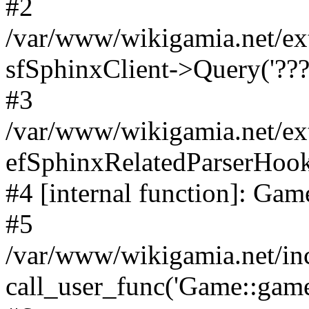
#2
/var/www/wikigamia.net/ex
sfSphinxClient->Query('????
#3
/var/www/wikigamia.net/ex
efSphinxRelatedParserHo
#4 [internal function]: G
#5
/var/www/wikigamia.net/in
call_user_func('Game::game