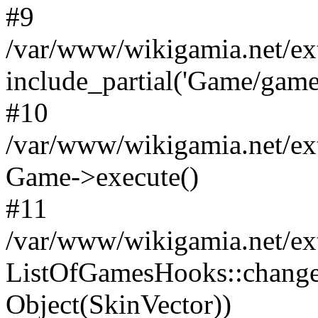
#9
/var/www/wikigamia.net/ex
include_partial('Game/game.t
#10
/var/www/wikigamia.net/ex
Game->execute()
#11
/var/www/wikigamia.net/ex
ListOfGamesHooks::change
Object(SkinVector))