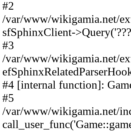
#2
/var/www/wikigamia.net/ex
sfSphinxClient->Query('????
#3
/var/www/wikigamia.net/ex
efSphinxRelatedParserHo
#4 [internal function]: G
#5
/var/www/wikigamia.net/in
call_user_func('Game::game