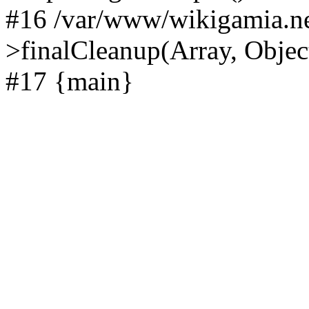
#16 /var/www/wikigamia.ne
>finalCleanup(Array, Objec
#17 {main}