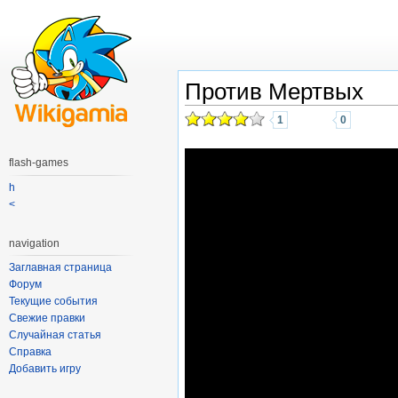
Против Мертвых
1
0
flash-games
h
<
navigation
Заглавная страница
Форум
Текущие события
Свежие правки
Случайная статья
Справка
Добавить игру