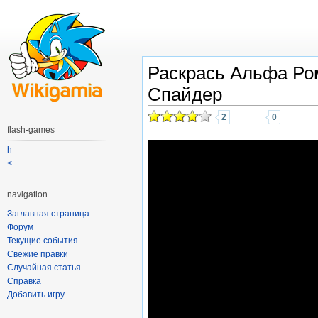
Раскрась Альфа Ро
Спайдер
2
0
flash-games
h
<
navigation
Заглавная страница
Форум
Текущие события
Свежие правки
Случайная статья
Справка
Добавить игру