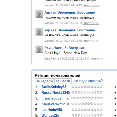
матвей
31-03-2022 14:04:13
Ответить >>
Адская Эволюция: Восстание
похоже на ночь жыве метрецов
матвей
25-03-2022 16:26:33
Ответить >>
Адская Эволюция: Восстание
на похоже ночь жыве метпецов
матвей
25-03-2022 16:23:50
Ответить >>
Рей - Часть 3: Введение
Alex Lloyd - Brand New Day
Max Payne
13-12-2021 19:26:17
Ответить >>
Рейтинг пользователей
как сюда попасть?
за неделю
за месяц
1.
StellaKnisley68
+
2.
RusselNock59245
+
3.
FranciscoLehman
+
4.
KlausVera259210
+
5.
LaurindaV58
+
6.
WallaceZhi
+