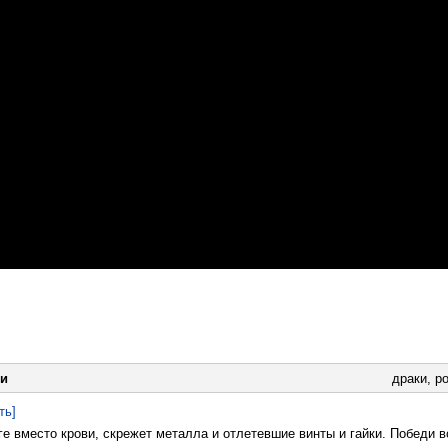
и
драки
,
р
ть]
ге вместо крови, скрежет металла и отлетевшие винты и гайки. Победи в