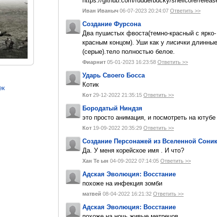
https://github.com/rudderbucky/shellcore/releas
Иван Иваныч
06-07-2023 20:24:07
Ответить >>
Создание Фурсона
Два пушистых фвоста(темно-красный с ярко-
красным концом). Уши как у лисички длинны
(серые).тело полностью белое.
Фиарнит
05-01-2023 16:23:58
Ответить >>
Ударь Своего Босса
Котик
ек
Кот
29-12-2022 21:35:15
Ответить >>
Бородатый Ниндзя
это просто анимация, и посмотреть на ютуб
Кот
19-09-2022 20:35:29
Ответить >>
Создание Персонажей из Вселенной Сони
Да. У меня корейское имя . И что?
Хан Те ын
04-09-2022 07:14:05
Ответить >>
Адская Эволюция: Восстание
похоже на инфекция зомби
матвей
08-04-2022 16:21:32
Ответить >>
Адская Эволюция: Восстание
похоже на ночь живые метрецов