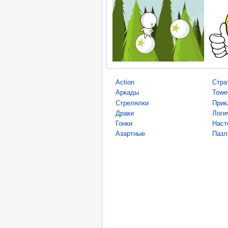
Action
Стра
Аркады
Towe
Стрелялки
Прик
Драки
Логи
Гонки
Наст
Азартные
Пазл