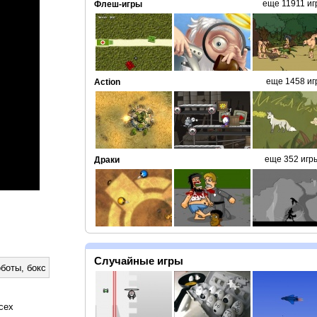
еще 11911 иг
Флеш-игры
еще 1458 иг
Action
еще 352 игр
Драки
Случайные игры
оботы
,
бокс
сех