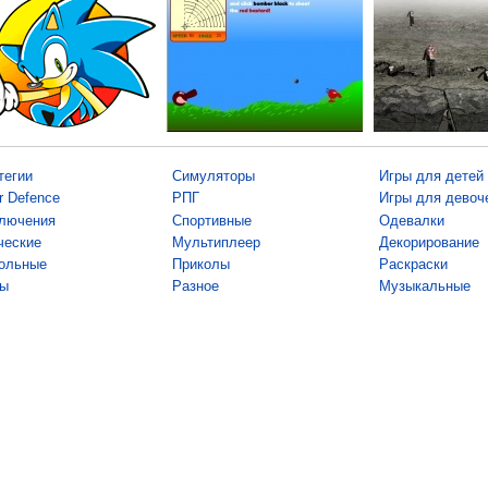
тегии
Симуляторы
Игры для детей
r Defence
РПГ
Игры для девоч
лючения
Спортивные
Одевалки
ческие
Мультиплеер
Декорирование
ольные
Приколы
Раскраски
ы
Разное
Музыкальные