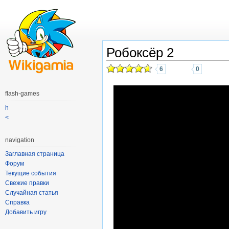
Робоксёр 2
6
0
flash-games
h
<
navigation
Заглавная страница
Форум
Текущие события
Свежие правки
Случайная статья
Справка
Добавить игру