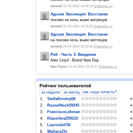
матвей
31-03-2022 14:04:13
Ответить >>
Адская Эволюция: Восстание
похоже на ночь жыве метрецов
матвей
25-03-2022 16:26:33
Ответить >>
Адская Эволюция: Восстание
на похоже ночь жыве метпецов
матвей
25-03-2022 16:23:50
Ответить >>
Рей - Часть 3: Введение
Alex Lloyd - Brand New Day
Max Payne
13-12-2021 19:26:17
Ответить >>
Рейтинг пользователей
как сюда попасть?
за неделю
за месяц
1.
StellaKnisley68
+
2.
RusselNock59245
+
3.
FranciscoLehman
+
4.
KlausVera259210
+
5.
LaurindaV58
+
6.
WallaceZhi
+