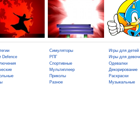
тегии
Симуляторы
Игры для детей
r Defence
РПГ
Игры для девоч
лючения
Спортивные
Одевалки
ческие
Мультиплеер
Декорирование
ольные
Приколы
Раскраски
ы
Разное
Музыкальные