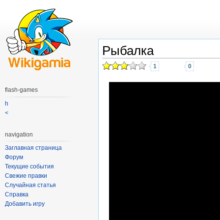
Рыбалка
1
0
flash-games
h
<
navigation
Заглавная страница
Форум
Текущие события
Свежие правки
Случайная статья
Справка
Добавить игру