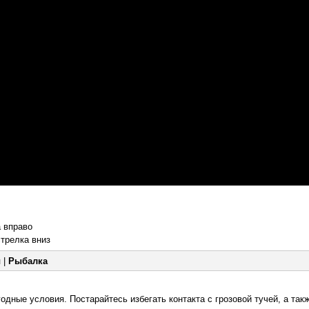
а вправо
стрелка вниз
ы
|
Рыбалка
дные условия. Постарайтесь избегать контакта с грозовой тучей, а так