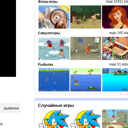
еще 11911 иг
Флеш-игры
еще 165 иг
Симуляторы
еще 31 игр
Рыбалка
Случайные игры
рыбалка
же