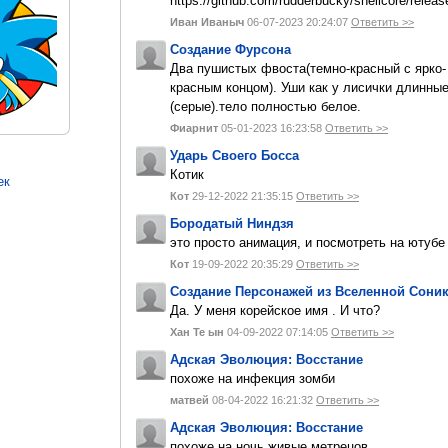
https://github.com/rudderbucky/shellcore/releas
Иван Иваныч
06-07-2023 20:24:07
Ответить >>
Создание Фурсона
Два пушистых фвоста(темно-красный с ярко-
красным концом). Уши как у лисички длинны
(серые).тело полностью белое.
Фиарнит
05-01-2023 16:23:58
Ответить >>
Ударь Своего Босса
Котик
ек
Кот
29-12-2022 21:35:15
Ответить >>
Бородатый Ниндзя
это просто анимация, и посмотреть на ютуб
Кот
19-09-2022 20:35:29
Ответить >>
Создание Персонажей из Вселенной Сони
Да. У меня корейское имя . И что?
Хан Те ын
04-09-2022 07:14:05
Ответить >>
Адская Эволюция: Восстание
похоже на инфекция зомби
матвей
08-04-2022 16:21:32
Ответить >>
Адская Эволюция: Восстание
похоже на ночь живые метрецов