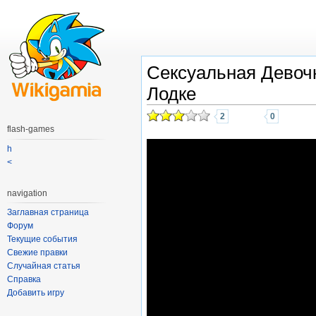
Сексуальная Девоч
Лодке
2
0
flash-games
h
<
navigation
Заглавная страница
Форум
Текущие события
Свежие правки
Случайная статья
Справка
Добавить игру