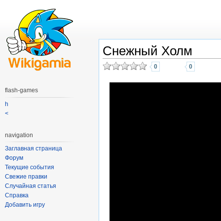
Снежный Холм
0
0
flash-games
h
<
navigation
Заглавная страница
Форум
Текущие события
Свежие правки
Случайная статья
Справка
Добавить игру