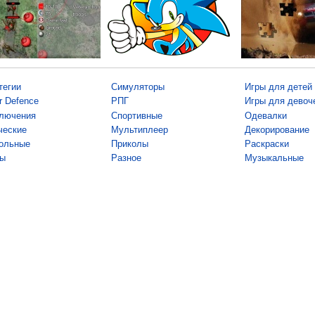
тегии
Симуляторы
Игры для детей
r Defence
РПГ
Игры для девоч
лючения
Спортивные
Одевалки
ческие
Мультиплеер
Декорирование
ольные
Приколы
Раскраски
ы
Разное
Музыкальные