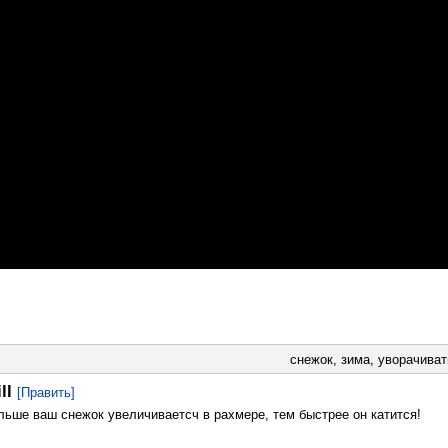
снежок
,
зима
,
уворачиват
ll
[Править]
ольше ваш снежок увеличиваетсч в рахмере, тем быстрее он катится!