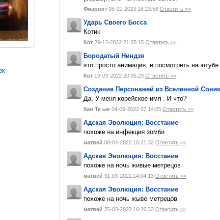
Фиарнит
05-01-2023 16:23:58
Ответить >>
Ударь Своего Босса
Котик
Кот
29-12-2022 21:35:15
Ответить >>
Бородатый Ниндзя
это просто анимация, и посмотреть на ютуб
ек
Кот
19-09-2022 20:35:29
Ответить >>
Создание Персонажей из Вселенной Сони
Да. У меня корейское имя . И что?
Хан Те ын
04-09-2022 07:14:05
Ответить >>
Адская Эволюция: Восстание
похоже на инфекция зомби
матвей
08-04-2022 16:21:32
Ответить >>
Адская Эволюция: Восстание
похоже на ночь живые метрецов
матвей
31-03-2022 14:04:13
Ответить >>
Адская Эволюция: Восстание
похоже на ночь жыве метрецов
матвей
25-03-2022 16:26:33
Ответить >>