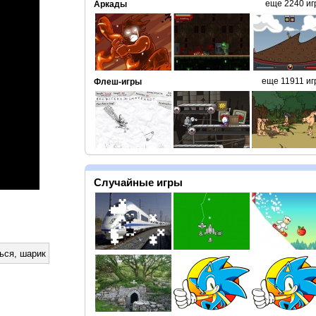
еще 2240 иг
Аркады
еще 11911 иг
Флеш-игры
Случайные игры
ься
,
шарик