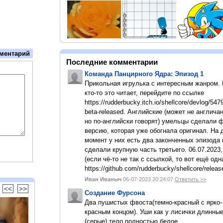
ментарий
Последние комментарии
Команда Панцирного Ядра: Эпизод 1
Прикольная игрулька с интересным жанром.
кто-то это читает, перейдите по ссылке
https://rudderbucky.itch.io/shellcore/devlog/547
beta-released. Английские (может не англичан
но по-английски говорят) умельцы сделали 
версию, которая уже обогнала оригинал. На
момент у них есть два законченных эпизода 
сделали крупную часть третьего. 06.07.2023,
(если чё-то не так с ссылкой, то вот ещё одн
https://github.com/rudderbucky/shellcore/releas
Иван Иваныч
06-07-2023 20:24:07
Ответить >>
<<
>>
Создание Фурсона
Два пушистых фвоста(темно-красный с ярко-
красным концом). Уши как у лисички длинны
(серые).тело полностью белое.