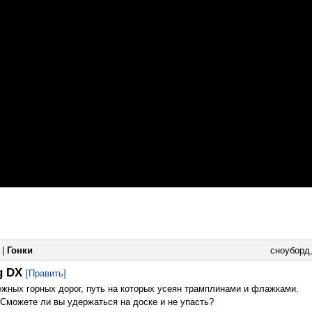
|
Гонки
сноуборд
g DX
[Править]
жных горных дорог, путь на которых усеян трамплинами и флажками.
Сможете ли вы удержаться на доске и не упасть?