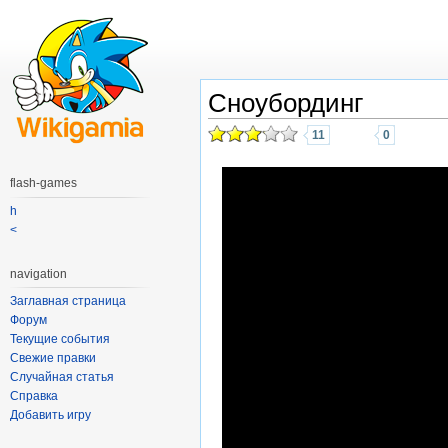
Сноубординг
11
0
flash-games
h
<
navigation
Заглавная страница
Форум
Текущие события
Свежие правки
Случайная статья
Справка
Добавить игру