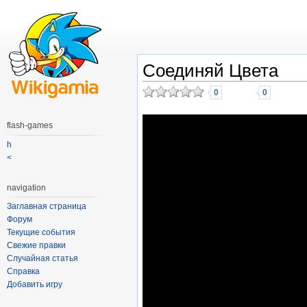
Соединяй Цвета
0
0
flash-games
h
<
navigation
Заглавная страница
Форум
Текущие события
Свежие правки
Случайная статья
Справка
Добавить игру