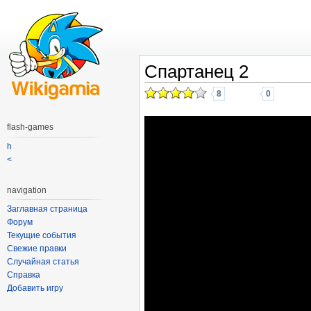
Спартанец 2
8
0
flash-games
h
<
navigation
Заглавная страница
Форум
Текущие события
Свежие правки
Случайная статья
Справка
Добавить игру