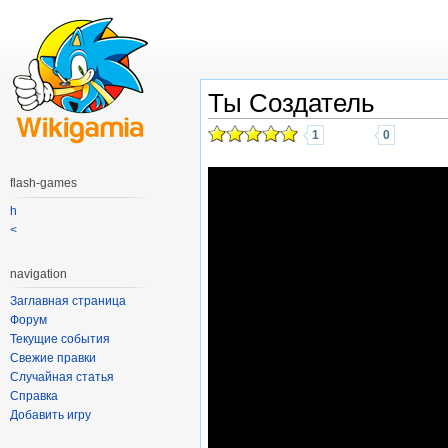
Ты Создатель
1
0
flash-games
h
<
navigation
Заглавная страница
Форум
Текущие события
Свежие правки
Случайная статья
Справка
Добавить игру