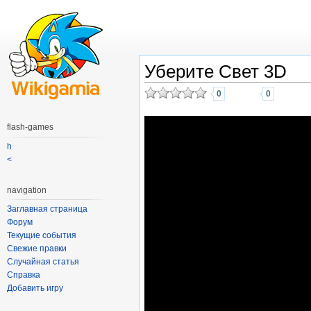
Уберите Свет 3D
0
0
flash-games
h
<
navigation
Заглавная страница
Форум
Текущие события
Свежие правки
Случайная статья
Справка
Добавить игру