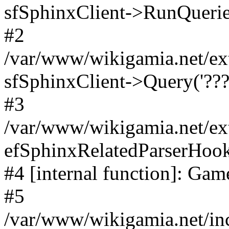
sfSphinxClient->RunQuerie
#2
/var/www/wikigamia.net/ex
sfSphinxClient->Query('????
#3
/var/www/wikigamia.net/ex
efSphinxRelatedParserHo
#4 [internal function]: G
#5
/var/www/wikigamia.net/in