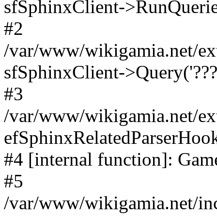
sfSphinxClient->RunQuerie
#2
/var/www/wikigamia.net/ex
sfSphinxClient->Query('????
#3
/var/www/wikigamia.net/ex
efSphinxRelatedParserHo
#4 [internal function]: G
#5
/var/www/wikigamia.net/in