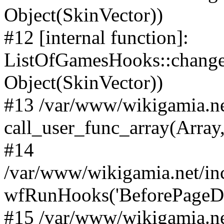
Object(SkinVector))
#12 [internal function]:
ListOfGamesHooks::changeA
Object(SkinVector))
#13 /var/www/wikigamia.ne
call_user_func_array(Array,
#14
/var/www/wikigamia.net/in
wfRunHooks('BeforePageDisp
#15 /var/www/wikigamia.ne