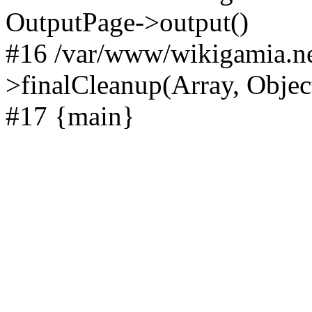
OutputPage->output()
#16 /var/www/wikigamia.ne
>finalCleanup(Array, Objec
#17 {main}