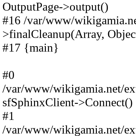
OutputPage->output()
#16 /var/www/wikigamia.ne
>finalCleanup(Array, Objec
#17 {main}
#0
/var/www/wikigamia.net/ext
sfSphinxClient->Connect()
#1
/var/www/wikigamia.net/ext