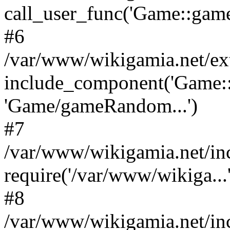
call_user_func('Game::game
#6
/var/www/wikigamia.net/ex
include_component('Game::
'Game/gameRandom...')
#7
/var/www/wikigamia.net/in
require('/var/www/wikiga...'
#8
/var/www/wikigamia.net/in