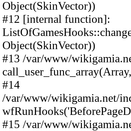
Object(SkinVector))
#12 [internal function]:
ListOfGamesHooks::changeA
Object(SkinVector))
#13 /var/www/wikigamia.ne
call_user_func_array(Array,
#14
/var/www/wikigamia.net/in
wfRunHooks('BeforePageDisp
#15 /var/www/wikigamia.ne