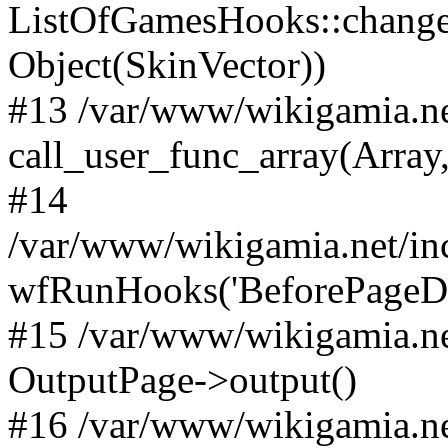
ListOfGamesHooks::changeA
Object(SkinVector))
#13 /var/www/wikigamia.ne
call_user_func_array(Array,
#14
/var/www/wikigamia.net/in
wfRunHooks('BeforePageDisp
#15 /var/www/wikigamia.ne
OutputPage->output()
#16 /var/www/wikigamia.ne