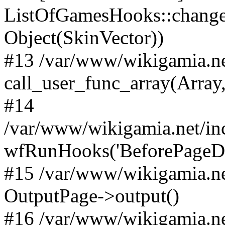
ListOfGamesHooks::changeA
Object(SkinVector))
#13 /var/www/wikigamia.ne
call_user_func_array(Array,
#14
/var/www/wikigamia.net/in
wfRunHooks('BeforePageDisp
#15 /var/www/wikigamia.ne
OutputPage->output()
#16 /var/www/wikigamia.ne