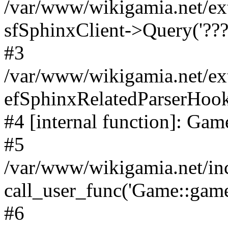
/var/www/wikigamia.net/ex
sfSphinxClient->Query('????
#3
/var/www/wikigamia.net/ex
efSphinxRelatedParserHo
#4 [internal function]: G
#5
/var/www/wikigamia.net/in
call_user_func('Game::game
#6