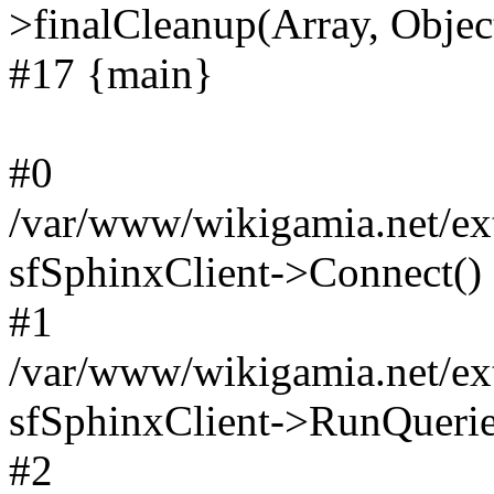
>finalCleanup(Array, Objec
#17 {main}
#0
/var/www/wikigamia.net/ext
sfSphinxClient->Connect()
#1
/var/www/wikigamia.net/ext
sfSphinxClient->RunQuerie
#2