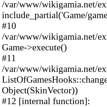
/var/www/wikigamia.net/ex
include_partial('Game/game.t
#10
/var/www/wikigamia.net/ex
Game->execute()
#11
/var/www/wikigamia.net/ex
ListOfGamesHooks::change
Object(SkinVector))
#12 [internal function]: