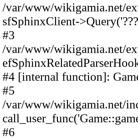
/var/www/wikigamia.net/ex
sfSphinxClient->Query('????
#3
/var/www/wikigamia.net/ex
efSphinxRelatedParserHo
#4 [internal function]: G
#5
/var/www/wikigamia.net/in
call_user_func('Game::game
#6