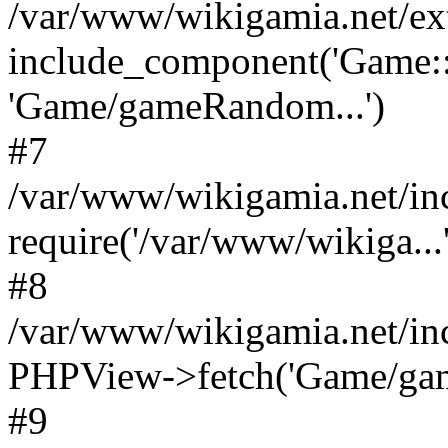
/var/www/wikigamia.net/ex
include_component('Game::
'Game/gameRandom...')
#7
/var/www/wikigamia.net/in
require('/var/www/wikiga...'
#8
/var/www/wikigamia.net/in
PHPView->fetch('Game/game.
#9