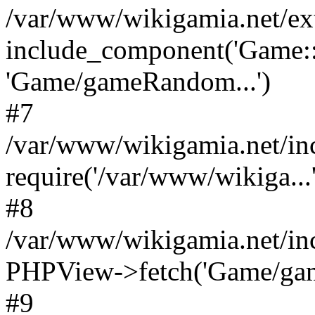
/var/www/wikigamia.net/ex
include_component('Game::
'Game/gameRandom...')
#7
/var/www/wikigamia.net/in
require('/var/www/wikiga...'
#8
/var/www/wikigamia.net/in
PHPView->fetch('Game/game.
#9