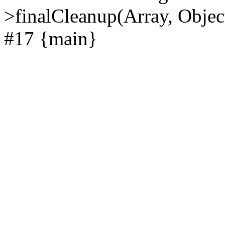
>finalCleanup(Array, Objec
#17 {main}