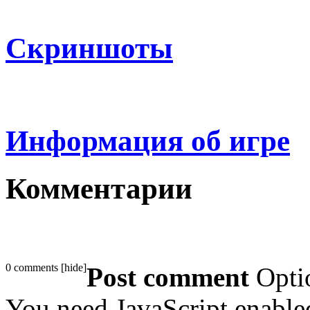
Скриншоты
Информация об игре
Комментарии
0 comments
[
hide
]
Post comment
Opti
You need JavaScript enabl