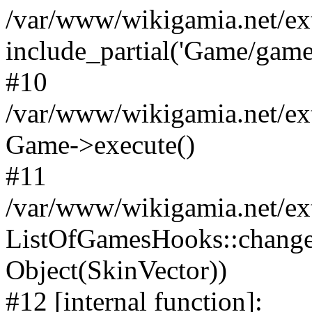
/var/www/wikigamia.net/ex
include_partial('Game/game.t
#10
/var/www/wikigamia.net/ex
Game->execute()
#11
/var/www/wikigamia.net/ex
ListOfGamesHooks::change
Object(SkinVector))
#12 [internal function]: