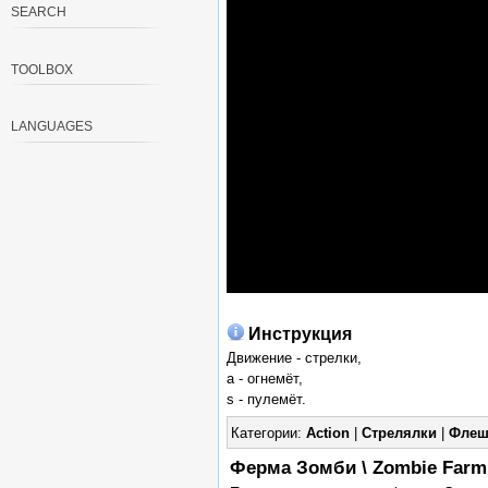
SEARCH
TOOLBOX
LANGUAGES
Инструкция
Движение - стрелки,
a - огнемёт,
s - пулемёт.
Категории:
Action
|
Стрелялки
|
Флеш
Ферма Зомби \ Zombie Far