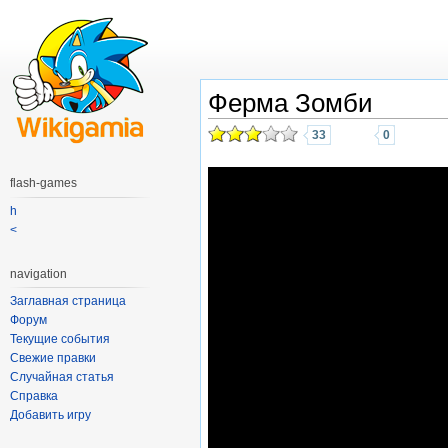
Ферма Зомби
33
0
flash-games
h
<
navigation
Заглавная страница
Форум
Текущие события
Свежие правки
Случайная статья
Справка
Добавить игру