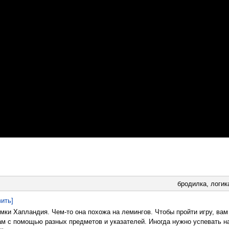
бродилка
,
логик
вить]
омки Хапландия. Чем-то она похожа на лемингов. Чтобы пройти игру, вам
ам с помощью разных предметов и указателей. Иногда нужно успевать н