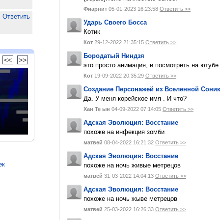
Фиарнит
05-01-2023 16:23:58
Ответить >>
Ответить
Ударь Своего Босса
Котик
Кот
29-12-2022 21:35:15
Ответить >>
Бородатый Ниндзя
<<
>>
это просто анимация, и посмотреть на ютуб
Кот
19-09-2022 20:35:29
Ответить >>
Создание Персонажей из Вселенной Сони
Да. У меня корейское имя . И что?
Хан Те ын
04-09-2022 07:14:05
Ответить >>
Адская Эволюция: Восстание
похоже на инфекция зомби
матвей
08-04-2022 16:21:32
Ответить >>
Адская Эволюция: Восстание
ек
похоже на ночь живые метрецов
матвей
31-03-2022 14:04:13
Ответить >>
Адская Эволюция: Восстание
похоже на ночь жыве метрецов
матвей
25-03-2022 16:26:33
Ответить >>