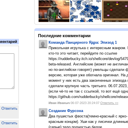
Последние комментарии
ментарий
Команда Панцирного Ядра: Эпизод 1
Прикольная игрулька с интересным жанром.
кто-то это читает, перейдите по ссылке
https://rudderbucky.itch.io/shellcore/devlog/547
beta-released. Английские (может не англичан
но по-английски говорят) умельцы сделали 
версию, которая уже обогнала оригинал. На
момент у них есть два законченных эпизода 
сделали крупную часть третьего. 06.07.2023,
(если чё-то не так с ссылкой, то вот ещё одн
https://github.com/rudderbucky/shellcore/releas
Иван Иваныч
06-07-2023 20:24:07
Ответить >>
Ответить
Создание Фурсона
Два пушистых фвоста(темно-красный с ярко-
красным концом). Уши как у лисички длинны
Ответить
(серые).тело полностью белое.