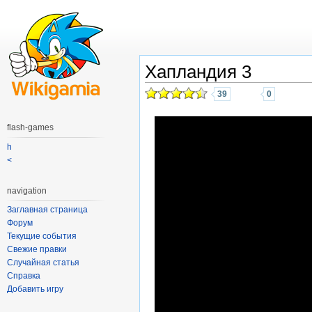
Хапландия 3
39
0
flash-games
h
<
navigation
Заглавная страница
Форум
Текущие события
Свежие правки
Случайная статья
Справка
Добавить игру