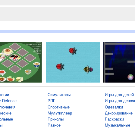
тегии
Симуляторы
Игры для детей
r Defence
РПГ
Игры для девоч
лючения
Спортивные
Одевалки
ческие
Мультиплеер
Декорирование
ольные
Приколы
Раскраски
ы
Разное
Музыкальные