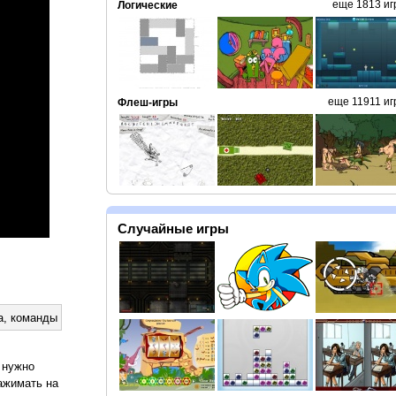
еще 1813 иг
Логические
еще 11911 иг
Флеш-игры
Случайные игры
а
,
команды
 нужно
ажимать на