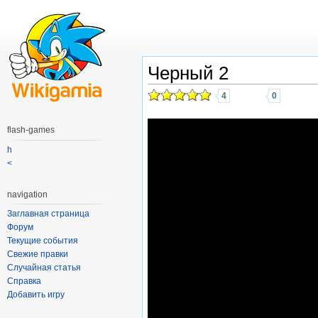
Черный 2
4
0
flash-games
h
<
navigation
Заглавная страница
Форум
Текущие события
Свежие правки
Случайная статья
Справка
Добавить игру