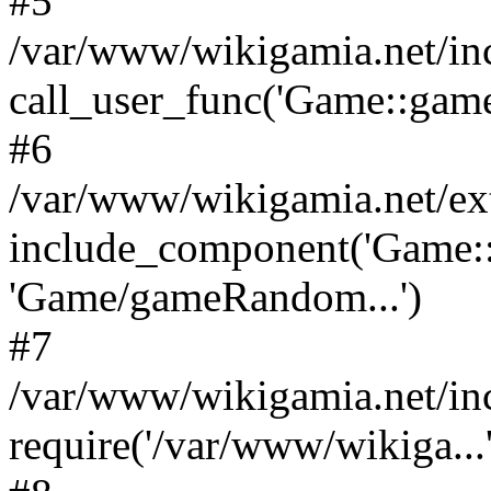
#5
/var/www/wikigamia.net/in
call_user_func('Game::game
#6
/var/www/wikigamia.net/ex
include_component('Game::
'Game/gameRandom...')
#7
/var/www/wikigamia.net/in
require('/var/www/wikiga...'