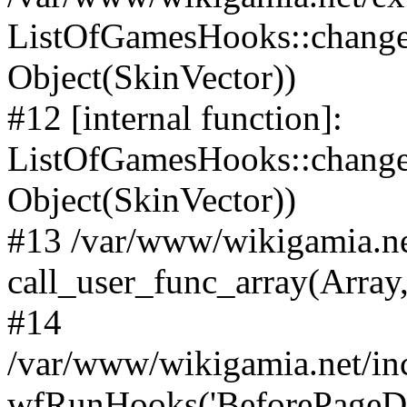
ListOfGamesHooks::change
Object(SkinVector))
#12 [internal function]:
ListOfGamesHooks::changeA
Object(SkinVector))
#13 /var/www/wikigamia.ne
call_user_func_array(Array,
#14
/var/www/wikigamia.net/in
wfRunHooks('BeforePageDisp