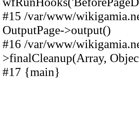
wfRunHooks('BeforePageDisp
#15 /var/www/wikigamia.ne
OutputPage->output()
#16 /var/www/wikigamia.ne
>finalCleanup(Array, Objec
#17 {main}