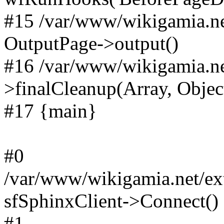
#15 /var/www/wikigamia.ne
OutputPage->output()
#16 /var/www/wikigamia.ne
>finalCleanup(Array, Objec
#17 {main}
#0
/var/www/wikigamia.net/ext
sfSphinxClient->Connect()
#1