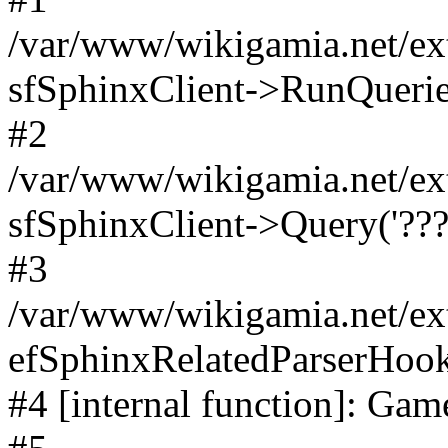
/var/www/wikigamia.net/ext
sfSphinxClient->RunQuerie
#2
/var/www/wikigamia.net/ex
sfSphinxClient->Query('????
#3
/var/www/wikigamia.net/ex
efSphinxRelatedParserHo
#4 [internal function]: G