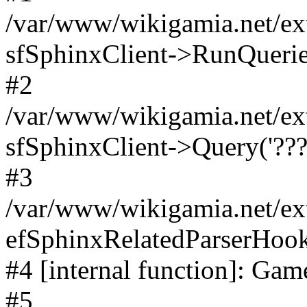
/var/www/wikigamia.net/ext
sfSphinxClient->RunQuerie
#2
/var/www/wikigamia.net/ex
sfSphinxClient->Query('????
#3
/var/www/wikigamia.net/ex
efSphinxRelatedParserHo
#4 [internal function]: G
#5