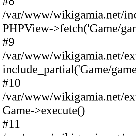
#8
/var/www/wikigamia.net/in
PHPView->fetch('Game/game.
#9
/var/www/wikigamia.net/ex
include_partial('Game/game.t
#10
/var/www/wikigamia.net/ex
Game->execute()
#11