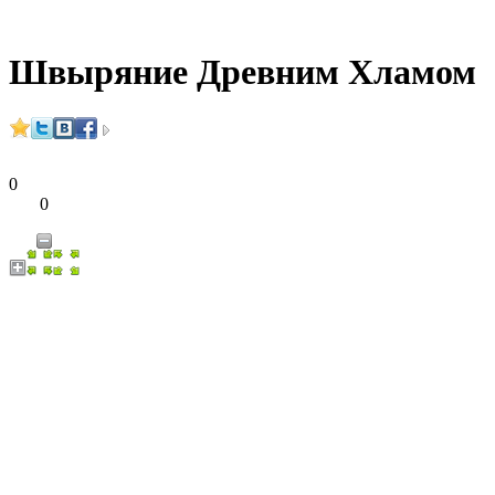
Швыряние Древним Хламом
0
0