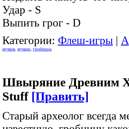
Удар - S
Выпить грог - D
Категории:
Флеш-игры
|
А
мумия
,
мумии
,
гробница
Швыряние Древним Хл
Stuff
[Править]
Старый археолог всегда м
известную, гробницу како