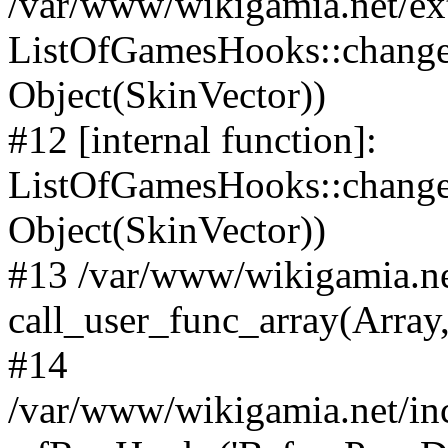
/var/www/wikigamia.net/ex
ListOfGamesHooks::change
Object(SkinVector))
#12 [internal function]:
ListOfGamesHooks::changeA
Object(SkinVector))
#13 /var/www/wikigamia.ne
call_user_func_array(Array,
#14
/var/www/wikigamia.net/in