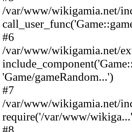
/var/www/wikigamia.net/in
call_user_func('Game::game
#6
/var/www/wikigamia.net/ex
include_component('Game::
'Game/gameRandom...')
#7
/var/www/wikigamia.net/in
require('/var/www/wikiga...'
#8