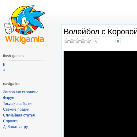
Волейбол с Корово
0
0
flash-games
h
<
navigation
Заглавная страница
Форум
Текущие события
Свежие правки
Случайная статья
Справка
Добавить игру