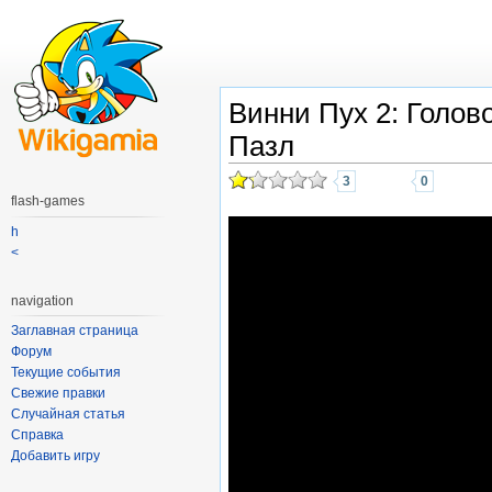
Винни Пух 2: Голов
Пазл
3
0
flash-games
h
<
navigation
Заглавная страница
Форум
Текущие события
Свежие правки
Случайная статья
Справка
Добавить игру