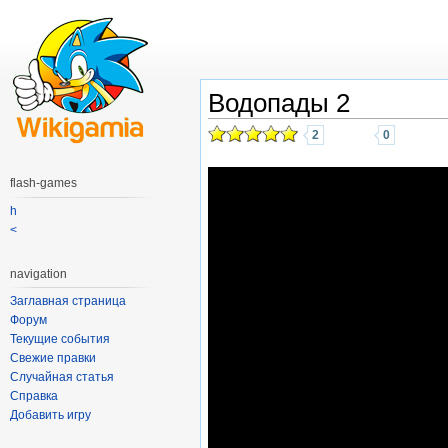
Водопады 2
2
0
flash-games
h
<
navigation
Заглавная страница
Форум
Текущие события
Свежие правки
Случайная статья
Справка
Добавить игру