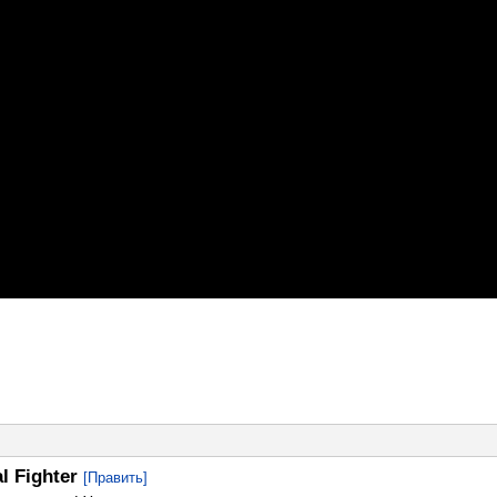
l Fighter
[Править]