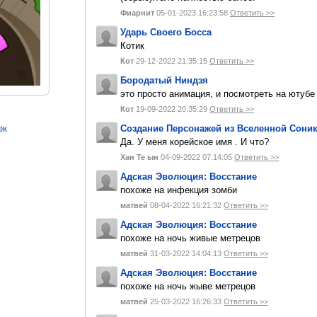
Фиарнит
05-01-2023 16:23:58
Ответить >>
Ударь Своего Босса
Котик
Кот
29-12-2022 21:35:15
Ответить >>
Бородатый Ниндзя
это просто анимация, и посмотреть на ютуб
Кот
19-09-2022 20:35:29
Ответить >>
Создание Персонажей из Вселенной Сони
ек
Да. У меня корейское имя . И что?
Хан Те ын
04-09-2022 07:14:05
Ответить >>
Адская Эволюция: Восстание
похоже на инфекция зомби
матвей
08-04-2022 16:21:32
Ответить >>
Адская Эволюция: Восстание
похоже на ночь живые метрецов
матвей
31-03-2022 14:04:13
Ответить >>
Адская Эволюция: Восстание
похоже на ночь жыве метрецов
матвей
25-03-2022 16:26:33
Ответить >>