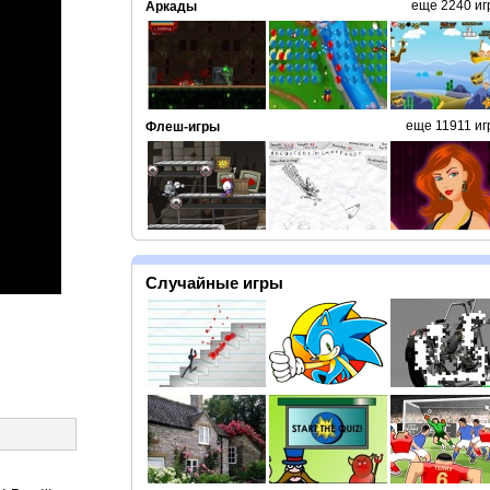
еще 2240 иг
Аркады
еще 11911 иг
Флеш-игры
Случайные игры