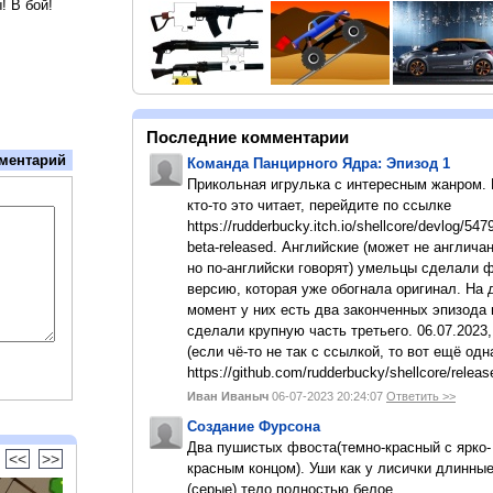
! В бой!
Последние комментарии
ментарий
Команда Панцирного Ядра: Эпизод 1
Прикольная игрулька с интересным жанром.
кто-то это читает, перейдите по ссылке
https://rudderbucky.itch.io/shellcore/devlog/547
beta-released. Английские (может не англичан
но по-английски говорят) умельцы сделали 
версию, которая уже обогнала оригинал. На
момент у них есть два законченных эпизода 
сделали крупную часть третьего. 06.07.2023,
(если чё-то не так с ссылкой, то вот ещё одн
https://github.com/rudderbucky/shellcore/releas
Иван Иваныч
06-07-2023 20:24:07
Ответить >>
Создание Фурсона
Два пушистых фвоста(темно-красный с ярко-
<<
>>
красным концом). Уши как у лисички длинны
(серые).тело полностью белое.