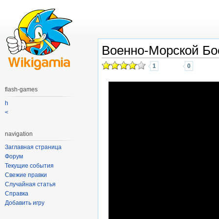
Военно-Морской Бо
1
0
flash-games
h
<
navigation
Заглавная страница
Форум
Текущие события
Свежие правки
Случайная статья
Справка
Добавить игру