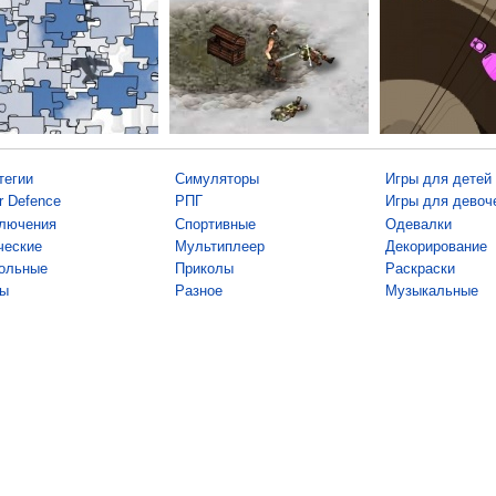
тегии
Симуляторы
Игры для детей
r Defence
РПГ
Игры для девоч
лючения
Спортивные
Одевалки
ческие
Мультиплеер
Декорирование
ольные
Приколы
Раскраски
ы
Разное
Музыкальные