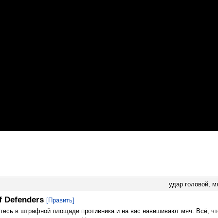
удар головой
,
м
f Defenders
[Править]
тесь в штрафной площади противника и на вас навешивают мяч. Всё, чт