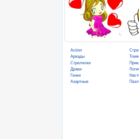
Action
Стра
Аркады
Towe
Стрелялки
Прик
Драки
Логи
Гонки
Наст
Азартные
Пазл