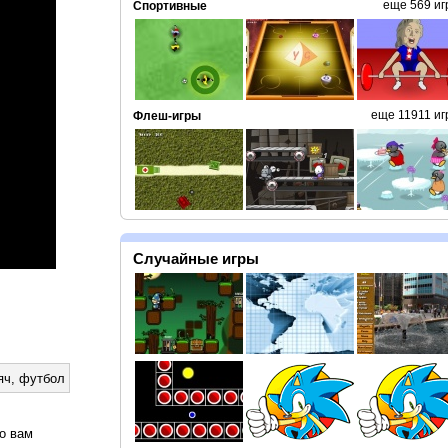
еще 569 иг
Спортивные
еще 11911 иг
Флеш-игры
Случайные игры
яч
,
футбол
о вам