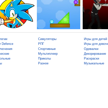
тегии
Симуляторы
Игры для детей
r Defence
РПГ
Игры для девоч
лючения
Спортивные
Одевалки
ческие
Мультиплеер
Декорирование
ольные
Приколы
Раскраски
ы
Разное
Музыкальные