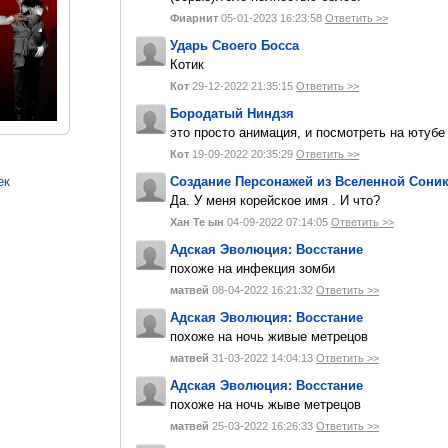
Фиарнит
05-01-2023 16:23:58
Ответить >>
Ударь Своего Босса
Котик
Кот
29-12-2022 21:35:15
Ответить >>
Бородатый Ниндзя
это просто анимация, и посмотреть на ютуб
Кот
19-09-2022 20:35:29
Ответить >>
Создание Персонажей из Вселенной Сони
ек
Да. У меня корейское имя . И что?
Хан Те ын
04-09-2022 07:14:05
Ответить >>
Адская Эволюция: Восстание
похоже на инфекция зомби
матвей
08-04-2022 16:21:32
Ответить >>
Адская Эволюция: Восстание
похоже на ночь живые метрецов
матвей
31-03-2022 14:04:13
Ответить >>
Адская Эволюция: Восстание
похоже на ночь жыве метрецов
матвей
25-03-2022 16:26:33
Ответить >>