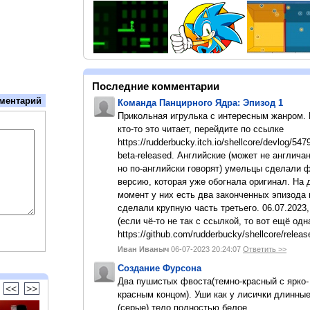
Последние комментарии
ментарий
Команда Панцирного Ядра: Эпизод 1
Прикольная игрулька с интересным жанром.
кто-то это читает, перейдите по ссылке
https://rudderbucky.itch.io/shellcore/devlog/547
beta-released. Английские (может не англичан
но по-английски говорят) умельцы сделали 
версию, которая уже обогнала оригинал. На
момент у них есть два законченных эпизода 
сделали крупную часть третьего. 06.07.2023,
(если чё-то не так с ссылкой, то вот ещё одн
https://github.com/rudderbucky/shellcore/releas
Иван Иваныч
06-07-2023 20:24:07
Ответить >>
Создание Фурсона
Два пушистых фвоста(темно-красный с ярко-
<<
>>
красным концом). Уши как у лисички длинны
(серые).тело полностью белое.