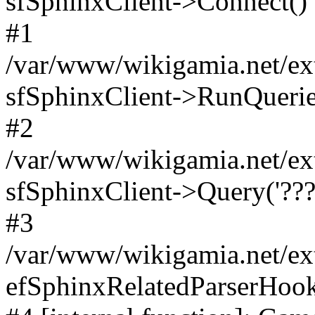
sfSphinxClient->Connect()
#1
/var/www/wikigamia.net/ext
sfSphinxClient->RunQuerie
#2
/var/www/wikigamia.net/ex
sfSphinxClient->Query('????
#3
/var/www/wikigamia.net/ex
efSphinxRelatedParserHo