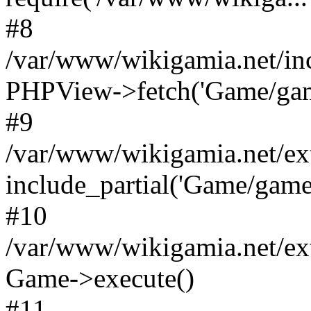
#8
/var/www/wikigamia.net/in
PHPView->fetch('Game/game.
#9
/var/www/wikigamia.net/ex
include_partial('Game/game.t
#10
/var/www/wikigamia.net/ex
Game->execute()
#11