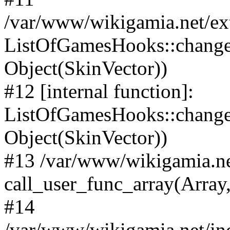
/var/www/wikigamia.net/ex
ListOfGamesHooks::change
Object(SkinVector))
#12 [internal function]:
ListOfGamesHooks::changeA
Object(SkinVector))
#13 /var/www/wikigamia.ne
call_user_func_array(Array,
#14
/var/www/wikigamia.net/in