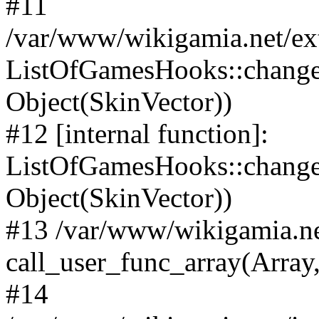
#11
/var/www/wikigamia.net/ex
ListOfGamesHooks::change
Object(SkinVector))
#12 [internal function]:
ListOfGamesHooks::changeA
Object(SkinVector))
#13 /var/www/wikigamia.ne
call_user_func_array(Array,
#14