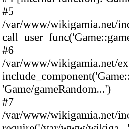
#5
/var/www/wikigamia.net/in
call_user_func('Game::game
#6
/var/www/wikigamia.net/ex
include_component('Game::
'Game/gameRandom...')
#7
/var/www/wikigamia.net/in
require('/var/www/wikiga...'