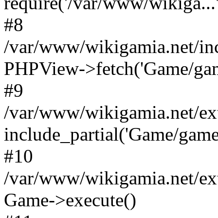
require('/var/www/wikiga...'
#8
/var/www/wikigamia.net/in
PHPView->fetch('Game/game.
#9
/var/www/wikigamia.net/ex
include_partial('Game/game.t
#10
/var/www/wikigamia.net/ex
Game->execute()