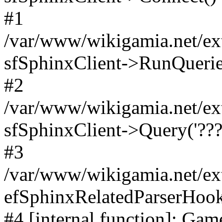
#1
/var/www/wikigamia.net/ext
sfSphinxClient->RunQuerie
#2
/var/www/wikigamia.net/ex
sfSphinxClient->Query('????
#3
/var/www/wikigamia.net/ex
efSphinxRelatedParserHo
#4 [internal function]: G