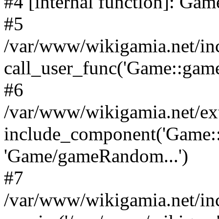
#4 [internal function]: G
#5
/var/www/wikigamia.net/in
call_user_func('Game::game
#6
/var/www/wikigamia.net/ex
include_component('Game::
'Game/gameRandom...')
#7
/var/www/wikigamia.net/in