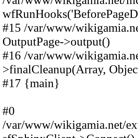
wfRunHooks('BeforePageDisp
#15 /var/www/wikigamia.ne
OutputPage->output()
#16 /var/www/wikigamia.ne
>finalCleanup(Array, Objec
#17 {main}
#0
/var/www/wikigamia.net/ext