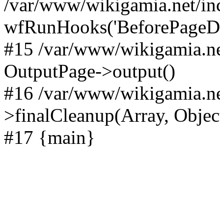
/var/www/wikigamia.net/in
wfRunHooks('BeforePageDisp
#15 /var/www/wikigamia.ne
OutputPage->output()
#16 /var/www/wikigamia.ne
>finalCleanup(Array, Objec
#17 {main}