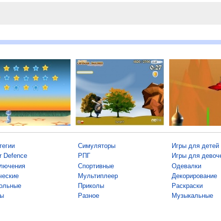
тегии
Симуляторы
Игры для детей
r Defence
РПГ
Игры для девоч
лючения
Спортивные
Одевалки
ческие
Мультиплеер
Декорирование
ольные
Приколы
Раскраски
ы
Разное
Музыкальные