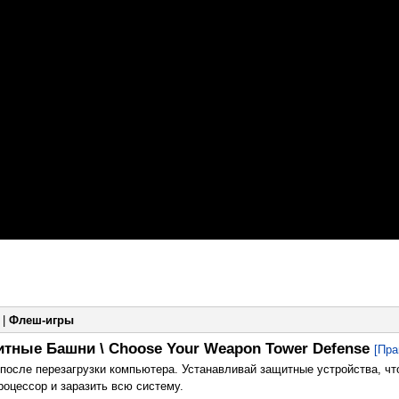
|
Флеш-игры
тные Башни \ Choose Your Weapon Tower Defense
[Пра
 после перезагрузки компьютера. Устанавливай защитные устройства, чт
роцессор и заразить всю систему.