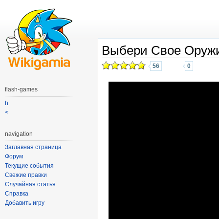
Выбери Свое Оруж
56
0
flash-games
h
<
navigation
Заглавная страница
Форум
Текущие события
Свежие правки
Случайная статья
Справка
Добавить игру