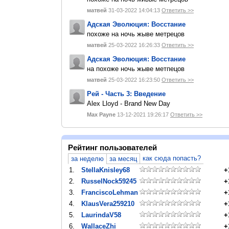
матвей
31-03-2022 14:04:13
Ответить >>
Адская Эволюция: Восстание
похоже на ночь жыве метрецов
матвей
25-03-2022 16:26:33
Ответить >>
Адская Эволюция: Восстание
на похоже ночь жыве метпецов
матвей
25-03-2022 16:23:50
Ответить >>
Рей - Часть 3: Введение
Alex Lloyd - Brand New Day
Max Payne
13-12-2021 19:26:17
Ответить >>
Рейтинг пользователей
как сюда попасть?
за неделю
за месяц
1.
StellaKnisley68
+
2.
RusselNock59245
+
3.
FranciscoLehman
+
4.
KlausVera259210
+
5.
LaurindaV58
+
6.
WallaceZhi
+