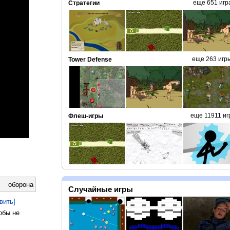
еще 651 игр
Стратегии
еще 263 игр
Tower Defense
еще 11911 иг
Флеш-игры
оборона
Случайные игры
вить]
обы не