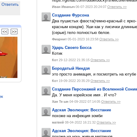
https://github.com/rudderbucky/shellcore/releas
Ответить
Иван Иваныч
06-07-2023 20:24:07
Ответить >>
Создание Фурсона
Два пушистых фвоста(темно-красный с ярко-
красным концом). Уши как у лисички длинны
<<
>>
(серые).тело полностью белое.
Фиарнит
05-01-2023 16:23:58
Ответить >>
Ударь Своего Босса
Котик
Кот
29-12-2022 21:35:15
Ответить >>
Бородатый Ниндзя
это просто анимация, и посмотреть на ютуб
Кот
19-09-2022 20:35:29
Ответить >>
Создание Персонажей из Вселенной Сони
Да. У меня корейское имя . И что?
ек
Хан Те ын
04-09-2022 07:14:05
Ответить >>
Адская Эволюция: Восстание
похоже на инфекция зомби
матвей
08-04-2022 16:21:32
Ответить >>
Адская Эволюция: Восстание
похоже на ночь живые метрецов