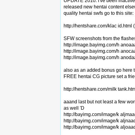
UPDATE 2010: I've been inactive o
released new hentai content els
quality hentai swfs go to this site:
http://hentshare.com/klac id.html
SFW screenshots from the flashes
http://image.bayimg.com/h anoaa
http://image.bayimg.com/h anoca
http://image.bayimg.com/h anoda
also as an added bonus go here 
FREE hentai CG picture set a fri
http://hentshare.com/milk tank.ht
aaand last but not least a few wo
as well 'D
http://bayimg.com/image/k aljmaa
http://bayimg.com/image/k aljnaa
http://bayimg.com/image/k aljoaa