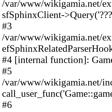
/var/www/wikigamia.net/ex
sfSphinxClient->Query('????
#3
/var/www/wikigamia.net/ex
efSphinxRelatedParserHo
#4 [internal function]: G
#5
/var/www/wikigamia.net/in
call_user_func('Game::game
#6