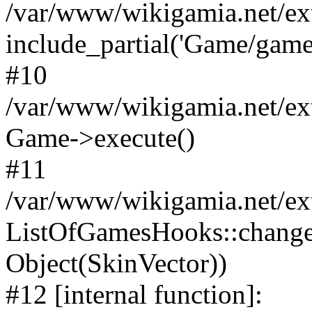
/var/www/wikigamia.net/ex
include_partial('Game/game.t
#10
/var/www/wikigamia.net/ex
Game->execute()
#11
/var/www/wikigamia.net/ex
ListOfGamesHooks::change
Object(SkinVector))
#12 [internal function]: