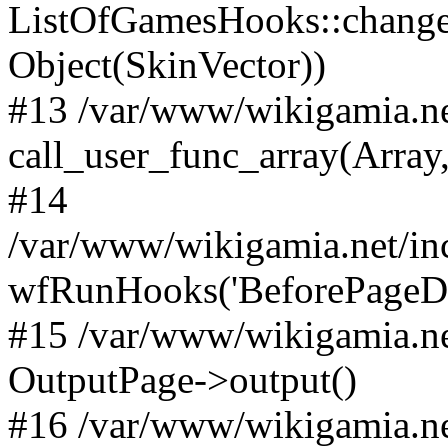
ListOfGamesHooks::changeA
Object(SkinVector))
#13 /var/www/wikigamia.ne
call_user_func_array(Array,
#14
/var/www/wikigamia.net/in
wfRunHooks('BeforePageDisp
#15 /var/www/wikigamia.ne
OutputPage->output()
#16 /var/www/wikigamia.ne