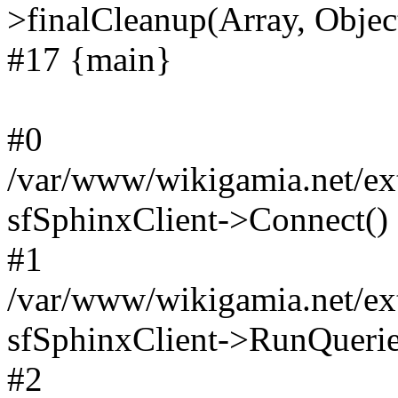
>finalCleanup(Array, Objec
#17 {main}
#0
/var/www/wikigamia.net/ext
sfSphinxClient->Connect()
#1
/var/www/wikigamia.net/ext
sfSphinxClient->RunQuerie
#2