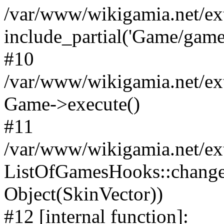
/var/www/wikigamia.net/ex
include_partial('Game/game.t
#10
/var/www/wikigamia.net/ex
Game->execute()
#11
/var/www/wikigamia.net/ex
ListOfGamesHooks::change
Object(SkinVector))
#12 [internal function]: