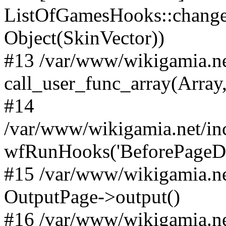
ListOfGamesHooks::changeA
Object(SkinVector))
#13 /var/www/wikigamia.ne
call_user_func_array(Array,
#14
/var/www/wikigamia.net/in
wfRunHooks('BeforePageDisp
#15 /var/www/wikigamia.ne
OutputPage->output()
#16 /var/www/wikigamia.ne