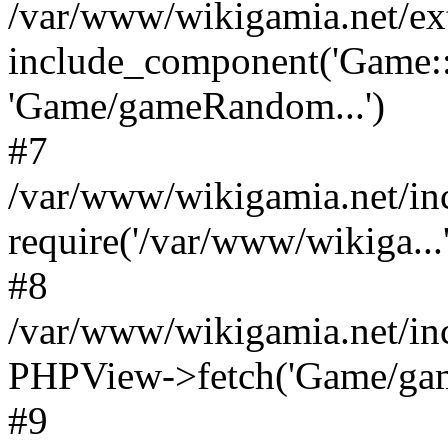
/var/www/wikigamia.net/ex
include_component('Game::
'Game/gameRandom...')
#7
/var/www/wikigamia.net/in
require('/var/www/wikiga...'
#8
/var/www/wikigamia.net/in
PHPView->fetch('Game/game.
#9