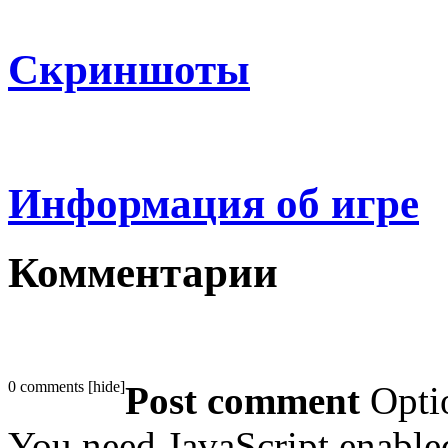
Скриншоты
Информация об игре
Комментарии
0 comments
[
hide
]
Post comment
Opti
You need JavaScript enabl