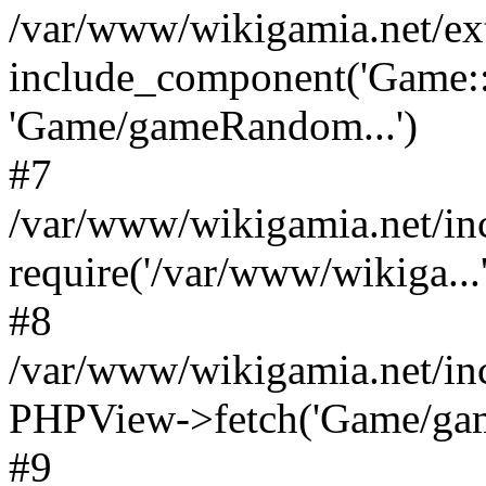
/var/www/wikigamia.net/ex
include_component('Game::
'Game/gameRandom...')
#7
/var/www/wikigamia.net/in
require('/var/www/wikiga...'
#8
/var/www/wikigamia.net/in
PHPView->fetch('Game/game.
#9