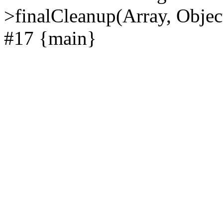
>finalCleanup(Array, Objec
#17 {main}