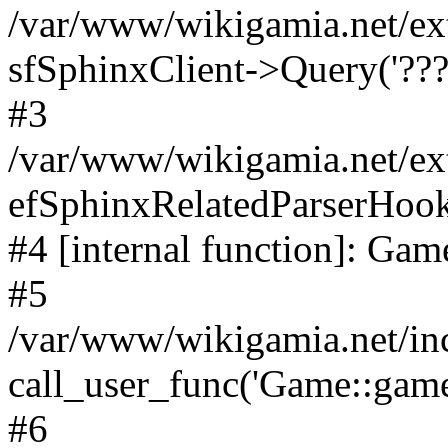
/var/www/wikigamia.net/ex
sfSphinxClient->Query('????
#3
/var/www/wikigamia.net/ex
efSphinxRelatedParserHo
#4 [internal function]: G
#5
/var/www/wikigamia.net/in
call_user_func('Game::game
#6