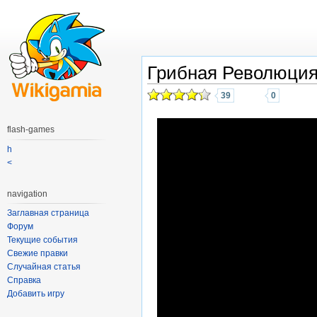
Грибная Революци
39
0
flash-games
h
<
navigation
Заглавная страница
Форум
Текущие события
Свежие правки
Случайная статья
Справка
Добавить игру