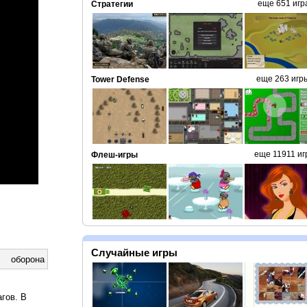
еще 651 игр
Стратегии
еще 263 игр
Tower Defense
еще 11911 иг
Флеш-игры
Случайные игры
оборона
гов. В