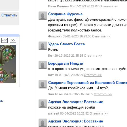
https://github.com/rudderbucky/shellcore/releas
Иван Иваныч
06-07-2023 20:24:07
Ответить >>
Создание Фурсона
Ответить
Два пушистых фвоста(темно-красный с ярко-
красным концом). Уши как у лисички длинны
(серые).тело полностью белое.
Фиарнит
05-01-2023 16:23:58
Ответить >>
<<
>>
Ударь Своего Босса
Котик
Кот
29-12-2022 21:35:15
Ответить >>
Бородатый Ниндзя
это просто анимация, и посмотреть на ютуб
Кот
19-09-2022 20:35:29
Ответить >>
Создание Персонажей из Вселенной Сони
Да. У меня корейское имя . И что?
Хан Те ын
04-09-2022 07:14:05
Ответить >>
ек
Адская Эволюция: Восстание
похоже на инфекция зомби
матвей
08-04-2022 16:21:32
Ответить >>
Адская Эволюция: Восстание
похоже на ночь живые метрецов