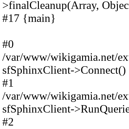
>finalCleanup(Array, Objec
#17 {main}
#0
/var/www/wikigamia.net/ext
sfSphinxClient->Connect()
#1
/var/www/wikigamia.net/ext
sfSphinxClient->RunQuerie
#2