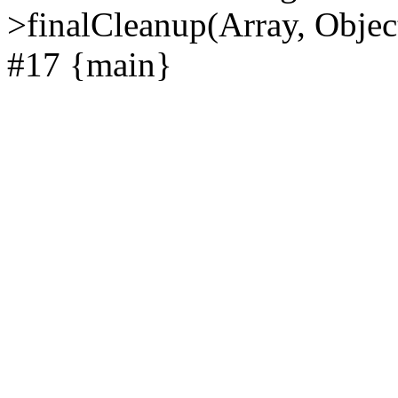
>finalCleanup(Array, Objec
#17 {main}