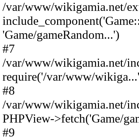
/var/www/wikigamia.net/ex
include_component('Game::
'Game/gameRandom...')
#7
/var/www/wikigamia.net/in
require('/var/www/wikiga...'
#8
/var/www/wikigamia.net/in
PHPView->fetch('Game/game.
#9