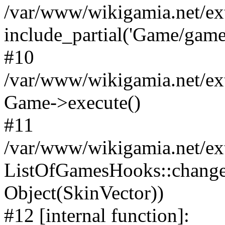
/var/www/wikigamia.net/ex
include_partial('Game/game.t
#10
/var/www/wikigamia.net/ex
Game->execute()
#11
/var/www/wikigamia.net/ex
ListOfGamesHooks::change
Object(SkinVector))
#12 [internal function]: