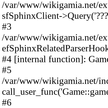
/var/www/wikigamia.net/ex
sfSphinxClient->Query('????
#3
/var/www/wikigamia.net/ex
efSphinxRelatedParserHo
#4 [internal function]: G
#5
/var/www/wikigamia.net/in
call_user_func('Game::game
#6