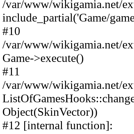
/var/www/wikigamia.net/ex
include_partial('Game/game.t
#10
/var/www/wikigamia.net/ex
Game->execute()
#11
/var/www/wikigamia.net/ex
ListOfGamesHooks::change
Object(SkinVector))
#12 [internal function]: