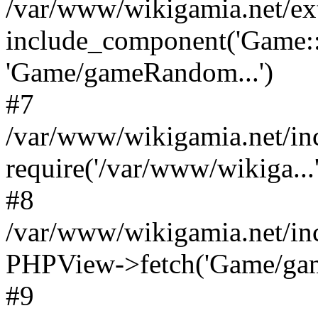
/var/www/wikigamia.net/ex
include_component('Game::
'Game/gameRandom...')
#7
/var/www/wikigamia.net/in
require('/var/www/wikiga...'
#8
/var/www/wikigamia.net/in
PHPView->fetch('Game/game.
#9