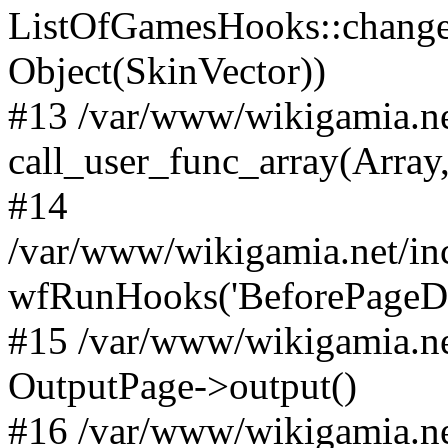
ListOfGamesHooks::changeA
Object(SkinVector))
#13 /var/www/wikigamia.ne
call_user_func_array(Array,
#14
/var/www/wikigamia.net/in
wfRunHooks('BeforePageDisp
#15 /var/www/wikigamia.ne
OutputPage->output()
#16 /var/www/wikigamia.ne