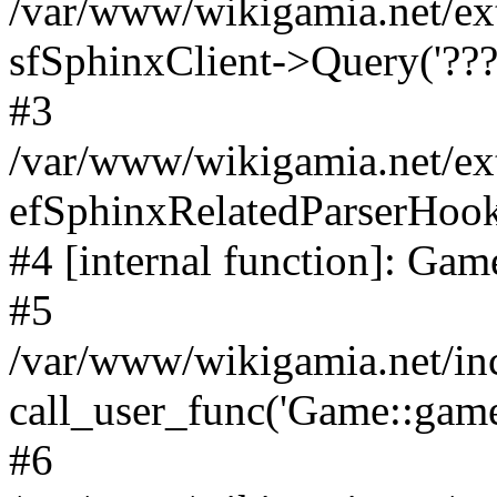
/var/www/wikigamia.net/ex
sfSphinxClient->Query('????
#3
/var/www/wikigamia.net/ex
efSphinxRelatedParserHo
#4 [internal function]: G
#5
/var/www/wikigamia.net/in
call_user_func('Game::game
#6