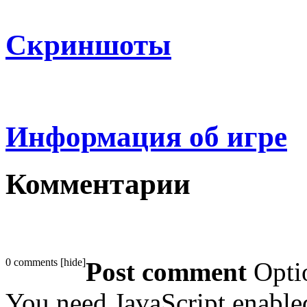
Скриншоты
Информация об игре
Комментарии
0 comments
[
hide
]
Post comment
Opti
You need JavaScript enabl