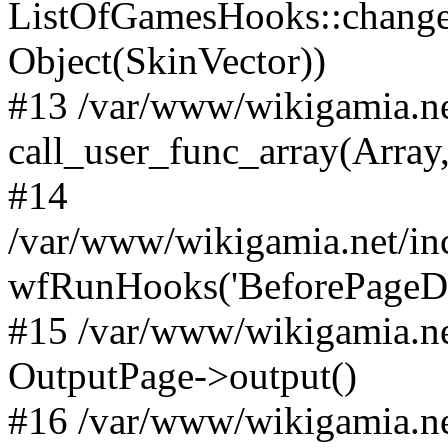
ListOfGamesHooks::changeA
Object(SkinVector))
#13 /var/www/wikigamia.ne
call_user_func_array(Array,
#14
/var/www/wikigamia.net/in
wfRunHooks('BeforePageDisp
#15 /var/www/wikigamia.ne
OutputPage->output()
#16 /var/www/wikigamia.ne