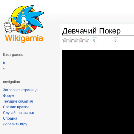
Девчачий Покер
0
0
flash-games
h
<
navigation
Заглавная страница
Форум
Текущие события
Свежие правки
Случайная статья
Справка
Добавить игру