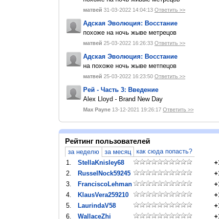
матвей
31-03-2022 14:04:13
Ответить >>
Адская Эволюция: Восстание
похоже на ночь жыве метрецов
матвей
25-03-2022 16:26:33
Ответить >>
Адская Эволюция: Восстание
на похоже ночь жыве метпецов
матвей
25-03-2022 16:23:50
Ответить >>
Рей - Часть 3: Введение
Alex Lloyd - Brand New Day
Max Payne
13-12-2021 19:26:17
Ответить >>
Рейтинг пользователей
как сюда попасть?
за неделю
за месяц
1.
StellaKnisley68
+
2.
RusselNock59245
+
3.
FranciscoLehman
+
4.
KlausVera259210
+
5.
LaurindaV58
+
6.
WallaceZhi
+