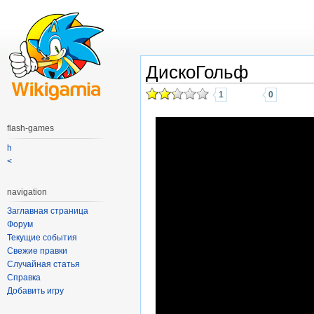
ДискоГольф
1
0
flash-games
h
<
navigation
Заглавная страница
Форум
Текущие события
Свежие правки
Случайная статья
Справка
Добавить игру