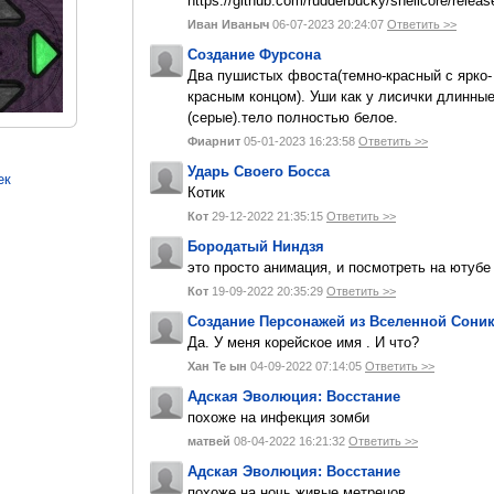
https://github.com/rudderbucky/shellcore/releas
Иван Иваныч
06-07-2023 20:24:07
Ответить >>
Создание Фурсона
Два пушистых фвоста(темно-красный с ярко-
красным концом). Уши как у лисички длинны
(серые).тело полностью белое.
Фиарнит
05-01-2023 16:23:58
Ответить >>
Ударь Своего Босса
ек
Котик
Кот
29-12-2022 21:35:15
Ответить >>
Бородатый Ниндзя
это просто анимация, и посмотреть на ютуб
Кот
19-09-2022 20:35:29
Ответить >>
Создание Персонажей из Вселенной Сони
Да. У меня корейское имя . И что?
Хан Те ын
04-09-2022 07:14:05
Ответить >>
Адская Эволюция: Восстание
похоже на инфекция зомби
матвей
08-04-2022 16:21:32
Ответить >>
Адская Эволюция: Восстание
похоже на ночь живые метрецов