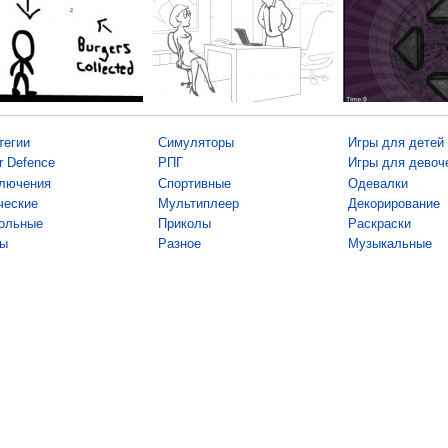
тегии
Симуляторы
Игры для детей
r Defence
РПГ
Игры для девоч
лючения
Спортивные
Одевалки
ческие
Мультиплеер
Декорирование
ольные
Приколы
Раскраски
ы
Разное
Музыкальные