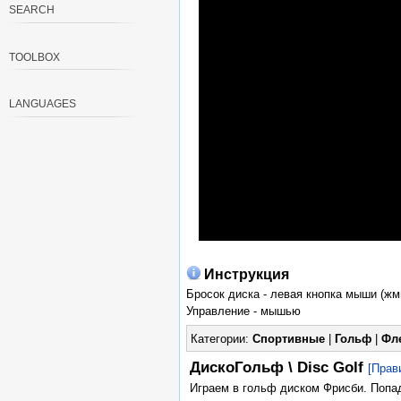
SEARCH
TOOLBOX
LANGUAGES
Инструкция
Бросок диска - левая кнопка мыши (жм
Управление - мышью
Категории:
Спортивные
|
Гольф
|
Фл
ДискоГольф \ Disc Golf
[Прав
Играем в гольф диском Фрисби. Попад