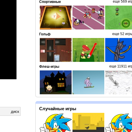
еще 569 иг
Спортивные
еще 52 игр
Гольф
еще 11911 иг
Флеш-игры
Случайные игры
диск