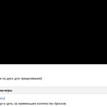
и на диск для прицеливания)
еш-игры
ить]
и в цель за наименьшее количество бросков.