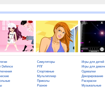
тегии
Симуляторы
Игры для детей
r Defence
РПГ
Игры для девоч
лючения
Спортивные
Одевалки
ческие
Мультиплеер
Декорирование
ольные
Приколы
Раскраски
ы
Разное
Музыкальные