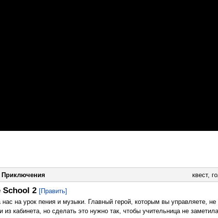
|
Приключения
квест
,
г
e School 2
[Править]
 нас на урок пения и музыки. Главный герой, которым вы управляете, не
 из кабинета, но сделать это нужно так, чтобы учительница не заметила