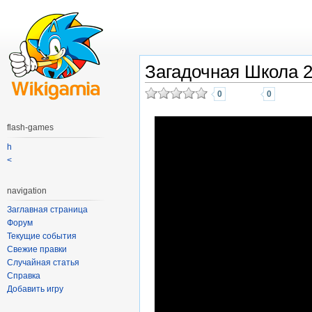
Загадочная Школа 
0
0
flash-games
h
<
navigation
Заглавная страница
Форум
Текущие события
Свежие правки
Случайная статья
Справка
Добавить игру