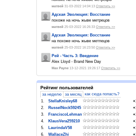
матвей
31-03-2022 14:04:13
Ответить >>
Адская Эволюция: Восстание
похоже на ночь жыве метрецов
матвей
25-03-2022 16:26:33
Ответить >>
Адская Эволюция: Восстание
на похоже ночь жыве метпецов
матвей
25-03-2022 16:23:50
Ответить >>
Рей - Часть 3: Введение
Alex Lloyd - Brand New Day
Max Payne
13-12-2021 19:26:17
Ответить >>
Рейтинг пользователей
как сюда попасть?
за неделю
за месяц
1.
StellaKnisley68
+
2.
RusselNock59245
+
3.
FranciscoLehman
+
4.
KlausVera259210
+
5.
LaurindaV58
+
6.
WallaceZhi
+