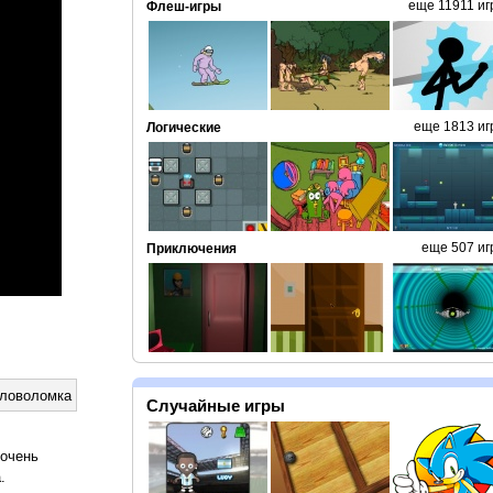
еще 11911 иг
Флеш-игры
еще 1813 иг
Логические
еще 507 иг
Приключения
оловоломка
Случайные игры
 очень
.