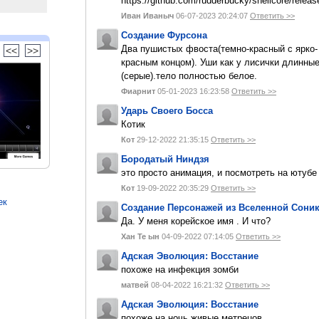
https://github.com/rudderbucky/shellcore/releas
Иван Иваныч
06-07-2023 20:24:07
Ответить >>
Создание Фурсона
Два пушистых фвоста(темно-красный с ярко-
<<
>>
красным концом). Уши как у лисички длинны
(серые).тело полностью белое.
Фиарнит
05-01-2023 16:23:58
Ответить >>
Ударь Своего Босса
Котик
Кот
29-12-2022 21:35:15
Ответить >>
Бородатый Ниндзя
это просто анимация, и посмотреть на ютуб
Кот
19-09-2022 20:35:29
Ответить >>
ек
Создание Персонажей из Вселенной Сони
Да. У меня корейское имя . И что?
Хан Те ын
04-09-2022 07:14:05
Ответить >>
Адская Эволюция: Восстание
похоже на инфекция зомби
матвей
08-04-2022 16:21:32
Ответить >>
Адская Эволюция: Восстание
похоже на ночь живые метрецов