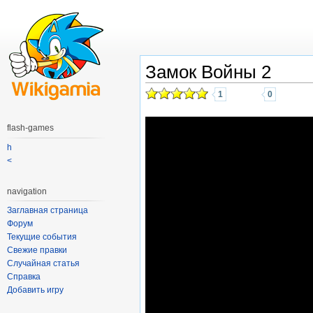
Замок Войны 2
1
0
flash-games
h
<
navigation
Заглавная страница
Форум
Текущие события
Свежие правки
Случайная статья
Справка
Добавить игру