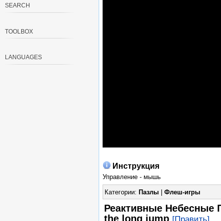
SEARCH
TOOLBOX
LANGUAGES
Инструкция
Управление - мышь
Категории:
Пазлы
|
Флеш-игры
Реактивные Небесные П
the long jump
[Править]