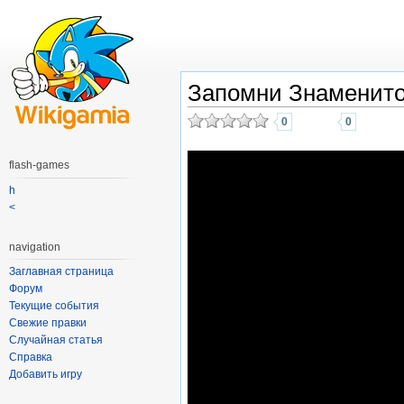
Запомни Знаменито
0
0
flash-games
h
<
navigation
Заглавная страница
Форум
Текущие события
Свежие правки
Случайная статья
Справка
Добавить игру