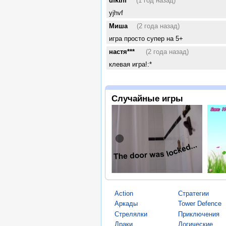
dfkthf
(1 год назад)
yjhvf
Миша
(2 года назад)
игра просто супер на 5+
настя***
(2 года назад)
клевая игра!:*
Случайные игры
Action
Стратегии
Аркады
Tower Defence
Стрелялки
Приключения
Драки
Логические