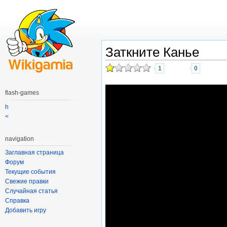
Заткните Канье
1
0
flash-games
h
<
navigation
Заглавная страница
Форум
Текущие события
Свежие правки
Случайная статья
Справка
Добавить игру