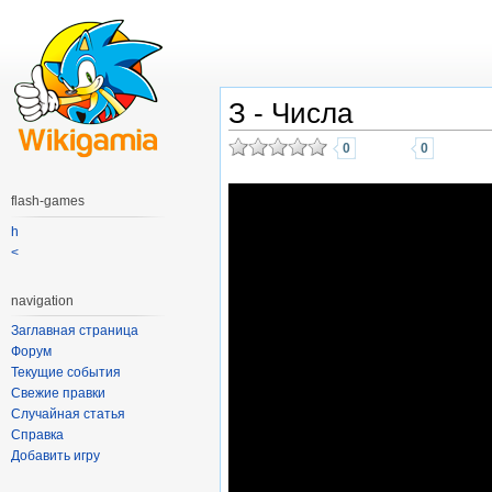
З - Числа
0
0
flash-games
h
<
navigation
Заглавная страница
Форум
Текущие события
Свежие правки
Случайная статья
Справка
Добавить игру