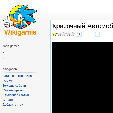
Красочный Автомо
1
0
flash-games
h
<
navigation
Заглавная страница
Форум
Текущие события
Свежие правки
Случайная статья
Справка
Добавить игру