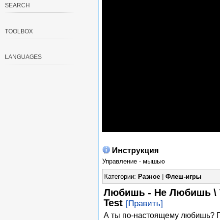
SEARCH
TOOLBOX
LANGUAGES
Инструкция
Управление - мышью
Категории:
Разное
|
Флеш-игры
Любишь - Не Любишь \ T
Test
[Править]
А ты по-настоящему любишь? П