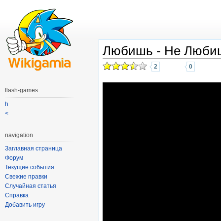
Любишь - Не Люби
2
0
flash-games
h
<
navigation
Заглавная страница
Форум
Текущие события
Свежие правки
Случайная статья
Справка
Добавить игру