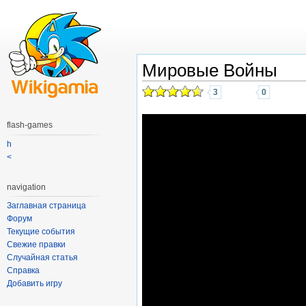
Мировые Войны
3
0
flash-games
h
<
navigation
Заглавная страница
Форум
Текущие события
Свежие правки
Случайная статья
Справка
Добавить игру