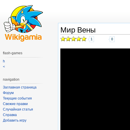
Мир Вены
1
0
flash-games
h
<
navigation
Заглавная страница
Форум
Текущие события
Свежие правки
Случайная статья
Справка
Добавить игру