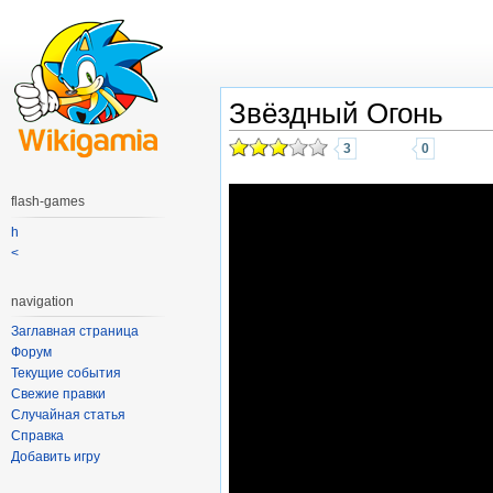
Звёздный Огонь
3
0
flash-games
h
<
navigation
Заглавная страница
Форум
Текущие события
Свежие правки
Случайная статья
Справка
Добавить игру