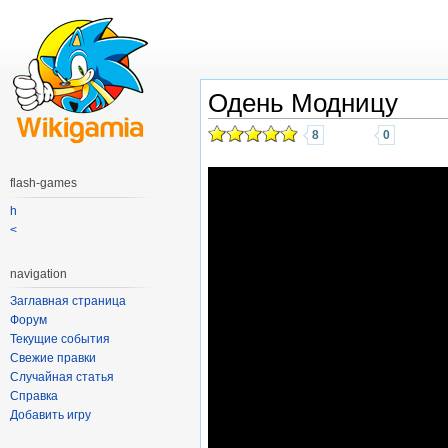
Одень Модницу
8
0
flash-games
h
<
navigation
Заглавная страница
Форум
Текущие события
Свежие правки
Случайная статья
Справка
Добавить игру