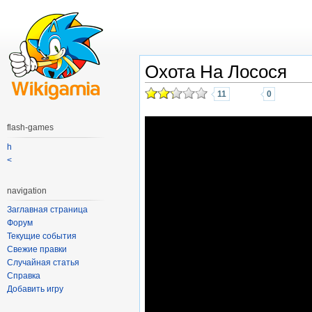
Охота На Лосося
11
0
flash-games
h
<
navigation
Заглавная страница
Форум
Текущие события
Свежие правки
Случайная статья
Справка
Добавить игру