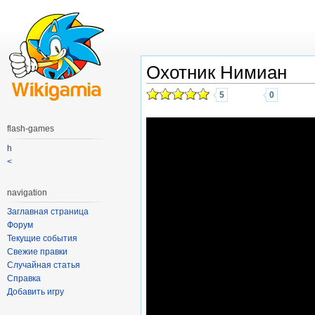
Охотник Нимиан
5
0
flash-games
h
<
navigation
Заглавная страница
Форум
Текущие события
Свежие правки
Случайная статья
Справка
Добавить игру