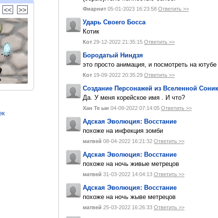
<<
>>
Фиарнит
05-01-2023 16:23:58
Ответить >>
Ударь Своего Босса
Котик
Кот
29-12-2022 21:35:15
Ответить >>
Бородатый Ниндзя
это просто анимация, и посмотреть на ютуб
Кот
19-09-2022 20:35:29
Ответить >>
Создание Персонажей из Вселенной Сони
Да. У меня корейское имя . И что?
Хан Те ын
04-09-2022 07:14:05
Ответить >>
ек
Адская Эволюция: Восстание
похоже на инфекция зомби
матвей
08-04-2022 16:21:32
Ответить >>
Адская Эволюция: Восстание
похоже на ночь живые метрецов
матвей
31-03-2022 14:04:13
Ответить >>
Адская Эволюция: Восстание
похоже на ночь жыве метрецов
матвей
25-03-2022 16:26:33
Ответить >>