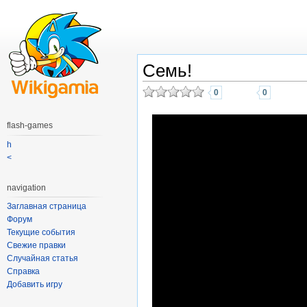
Семь!
0
0
flash-games
h
<
navigation
Заглавная страница
Форум
Текущие события
Свежие правки
Случайная статья
Справка
Добавить игру