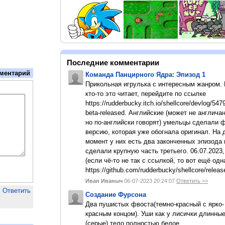
Последние комментарии
ментарий
Команда Панцирного Ядра: Эпизод 1
Прикольная игрулька с интересным жанром.
кто-то это читает, перейдите по ссылке
https://rudderbucky.itch.io/shellcore/devlog/547
beta-released. Английские (может не англичан
но по-английски говорят) умельцы сделали 
версию, которая уже обогнала оригинал. На
момент у них есть два законченных эпизода 
сделали крупную часть третьего. 06.07.2023,
(если чё-то не так с ссылкой, то вот ещё одн
https://github.com/rudderbucky/shellcore/releas
Иван Иваныч
06-07-2023 20:24:07
Ответить >>
Ответить
Создание Фурсона
Два пушистых фвоста(темно-красный с ярко-
красным концом). Уши как у лисички длинны
(серые).тело полностью белое.