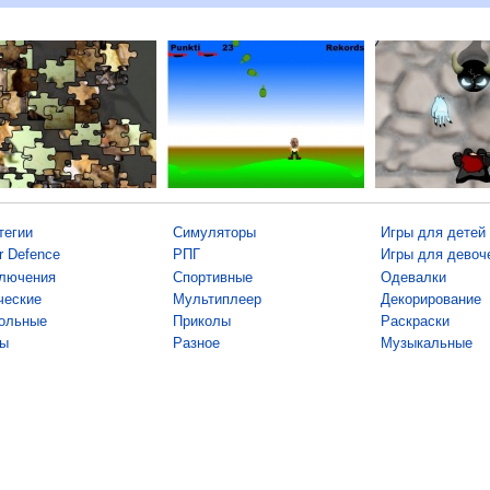
тегии
Симуляторы
Игры для детей
r Defence
РПГ
Игры для девоч
лючения
Спортивные
Одевалки
ческие
Мультиплеер
Декорирование
ольные
Приколы
Раскраски
ы
Разное
Музыкальные