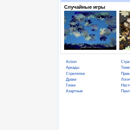
Случайные игры
Action
Стра
Аркады
Towe
Стрелялки
Прик
Драки
Логи
Гонки
Наст
Азартные
Пазл