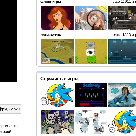
еще 11911 иг
Флеш-игры
еще 1813 иг
Логические
Случайные игры
фры
,
блоки
орых есть
цифрой,