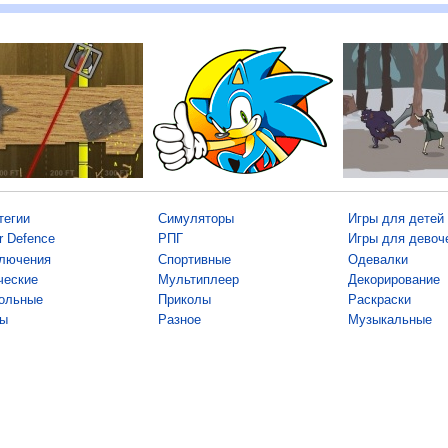
тегии
Симуляторы
Игры для детей
r Defence
РПГ
Игры для девоч
лючения
Спортивные
Одевалки
ческие
Мультиплеер
Декорирование
ольные
Приколы
Раскраски
ы
Разное
Музыкальные