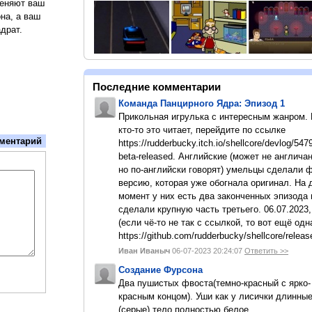
меняют ваш
на, а ваш
драт.
Последние комментарии
Команда Панцирного Ядра: Эпизод 1
Прикольная игрулька с интересным жанром.
кто-то это читает, перейдите по ссылке
ментарий
https://rudderbucky.itch.io/shellcore/devlog/547
beta-released. Английские (может не англичан
но по-английски говорят) умельцы сделали 
версию, которая уже обогнала оригинал. На
момент у них есть два законченных эпизода 
сделали крупную часть третьего. 06.07.2023,
(если чё-то не так с ссылкой, то вот ещё одн
https://github.com/rudderbucky/shellcore/releas
Иван Иваныч
06-07-2023 20:24:07
Ответить >>
Создание Фурсона
Два пушистых фвоста(темно-красный с ярко-
красным концом). Уши как у лисички длинны
(серые).тело полностью белое.