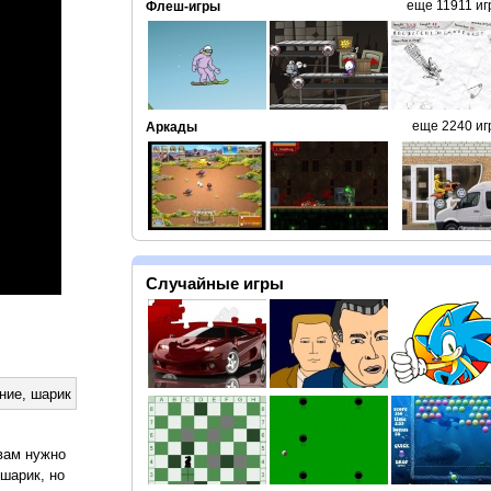
еще 11911 иг
Флеш-игры
еще 2240 иг
Аркады
Случайные игры
ние
,
шарик
вам нужно
 шарик, но