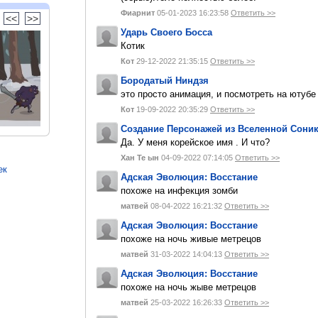
Фиарнит
05-01-2023 16:23:58
Ответить >>
<<
>>
Ударь Своего Босса
Котик
Кот
29-12-2022 21:35:15
Ответить >>
Бородатый Ниндзя
это просто анимация, и посмотреть на ютуб
Кот
19-09-2022 20:35:29
Ответить >>
Создание Персонажей из Вселенной Сони
Да. У меня корейское имя . И что?
Хан Те ын
04-09-2022 07:14:05
Ответить >>
ек
Адская Эволюция: Восстание
похоже на инфекция зомби
матвей
08-04-2022 16:21:32
Ответить >>
Адская Эволюция: Восстание
похоже на ночь живые метрецов
матвей
31-03-2022 14:04:13
Ответить >>
Адская Эволюция: Восстание
похоже на ночь жыве метрецов
матвей
25-03-2022 16:26:33
Ответить >>