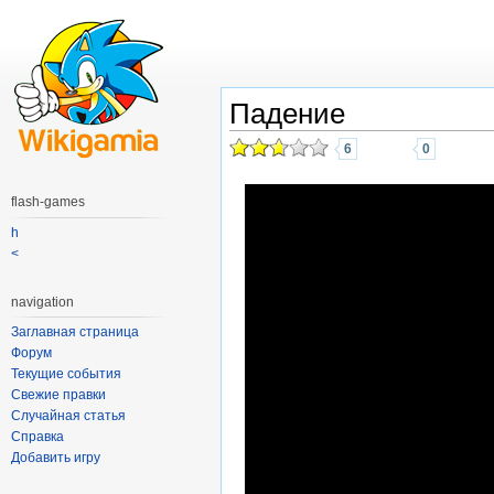
Падение
6
0
flash-games
h
<
navigation
Заглавная страница
Форум
Текущие события
Свежие правки
Случайная статья
Справка
Добавить игру