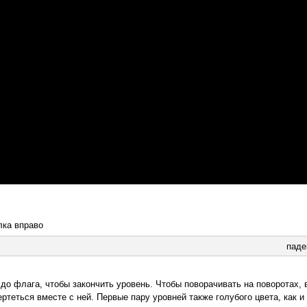
лка вправо
паде
до флага, чтобы закончить уровень. Чтобы поворачивать на поворотах, 
ертеться вместе с ней. Первые пару уровней также голубого цвета, как и